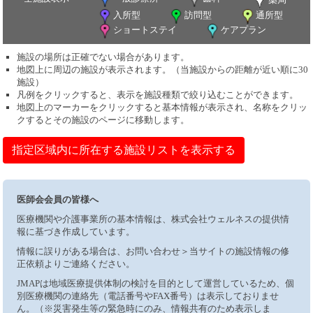
入所型
訪問型
通所型
ショートステイ
ケアプラン
施設の場所は正確でない場合があります。
地図上に周辺の施設が表示されます。（当施設からの距離が近い順に30
施設）
凡例をクリックすると、表示を施設種類で絞り込むことができます。
地図上のマーカーをクリックすると基本情報が表示され、名称をクリッ
クするとその施設のページに移動します。
指定区域内に所在する施設リストを表示する
医師会会員の皆様へ
医療機関や介護事業所の基本情報は、株式会社ウェルネスの提供情
報に基づき作成しています。
情報に誤りがある場合は、お問い合わせ＞当サイトの施設情報の修
正依頼よりご連絡ください。
JMAPは地域医療提供体制の検討を目的として運営しているため、個
別医療機関の連絡先（電話番号やFAX番号）は表示しておりませ
ん。（※災害発生等の緊急時にのみ、情報共有のため表示しま