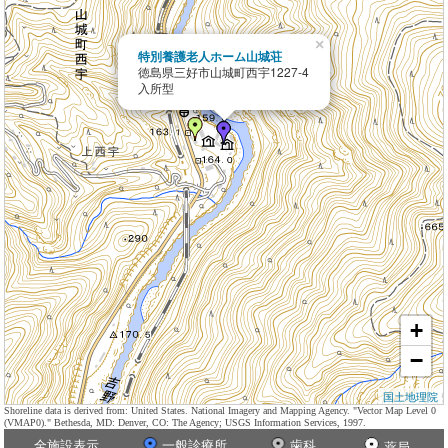
×
特別養護老人ホーム山城荘
徳島県三好市山城町西宇1227-4
入所型
+
−
国土地理院
Shoreline data is derived from: United States. National Imagery and Mapping Agency. "Vector Map Level 0
(VMAP0)." Bethesda, MD: Denver, CO: The Agency; USGS Information Services, 1997.
全施設表示
一般診療所
歯科
薬局