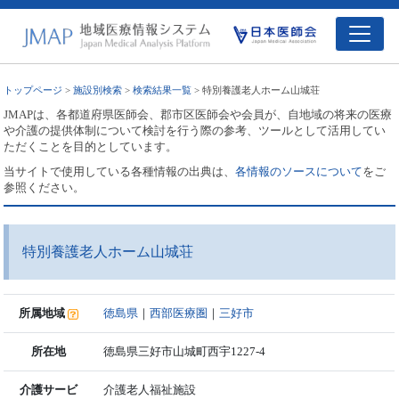
トップページ
>
施設別検索
>
検索結果一覧
> 特別養護老人ホーム山城荘
JMAPは、各都道府県医師会、郡市区医師会や会員が、自地域の将来の医療
や介護の提供体制について検討を行う際の参考、ツールとして活用してい
ただくことを目的としています。
当サイトで使用している各種情報の出典は、
各情報のソースについて
をご
参照ください。
特別養護老人ホーム山城荘
所属地域
徳島県
｜
西部医療圏
｜
三好市
所在地
徳島県三好市山城町西宇1227-4
介護サービ
介護老人福祉施設