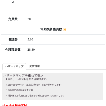
ス
定員数
70
常勤換算職員数
看護師
5.30
介護職員数
28.80
災害情報
ハザードマップ
ハザードマップを重ねて表示
表示したい[区域名]を選択（複数選択可）
[表示]をクリック（該当区域が多いと数十秒かかります）
[詳細]で透過率を変更可能
選択区域を変更したり地図を移動したら[表示]を再クリック
洪水浸水想定区域