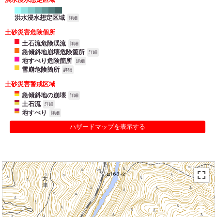
洪水浸水想定区域
詳細
土砂災害危険個所
土石流危険渓流
詳細
急傾斜地崩壊危険箇所
詳細
地すべり危険箇所
詳細
雪崩危険箇所
詳細
土砂災害警戒区域
急傾斜地の崩壊
詳細
土石流
詳細
地すべり
詳細
ハザードマップを表示する