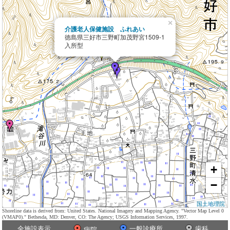
×
介護老人保健施設 ふれあい
徳島県三好市三野町加茂野宮1509-1
入所型
+
−
国土地理院
Shoreline data is derived from: United States. National Imagery and Mapping Agency. "Vector Map Level 0
(VMAP0)." Bethesda, MD: Denver, CO: The Agency; USGS Information Services, 1997.
全施設表示
一般診療所
歯科
病院