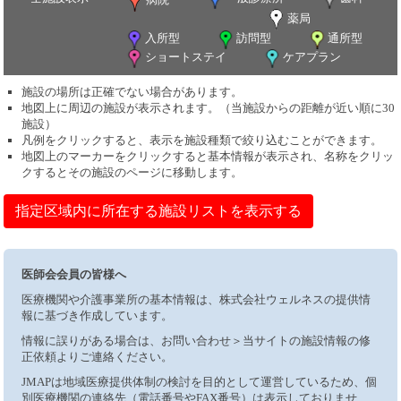
薬局
入所型
訪問型
通所型
ショートステイ
ケアプラン
施設の場所は正確でない場合があります。
地図上に周辺の施設が表示されます。（当施設からの距離が近い順に30
施設）
凡例をクリックすると、表示を施設種類で絞り込むことができます。
地図上のマーカーをクリックすると基本情報が表示され、名称をクリッ
クするとその施設のページに移動します。
指定区域内に所在する施設リストを表示する
医師会会員の皆様へ
医療機関や介護事業所の基本情報は、株式会社ウェルネスの提供情
報に基づき作成しています。
情報に誤りがある場合は、お問い合わせ＞当サイトの施設情報の修
正依頼よりご連絡ください。
JMAPは地域医療提供体制の検討を目的として運営しているため、個
別医療機関の連絡先（電話番号やFAX番号）は表示しておりませ