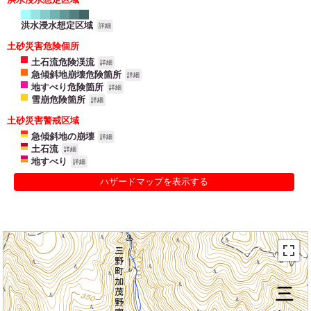
洪水浸水想定区域
詳細
土砂災害危険個所
土石流危険渓流
詳細
急傾斜地崩壊危険箇所
詳細
地すべり危険箇所
詳細
雪崩危険箇所
詳細
土砂災害警戒区域
急傾斜地の崩壊
詳細
土石流
詳細
地すべり
詳細
ハザードマップを表示する