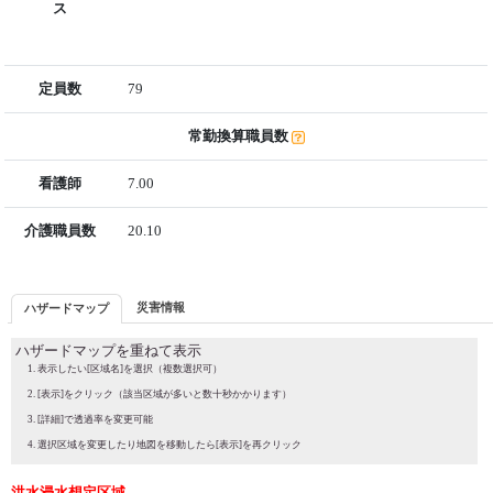
ス
定員数
79
常勤換算職員数
看護師
7.00
介護職員数
20.10
災害情報
ハザードマップ
ハザードマップを重ねて表示
表示したい[区域名]を選択（複数選択可）
[表示]をクリック（該当区域が多いと数十秒かかります）
[詳細]で透過率を変更可能
選択区域を変更したり地図を移動したら[表示]を再クリック
洪水浸水想定区域