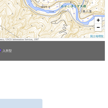
+
−
国土地理院
ency; USGS Information Services, 1997.
入所型