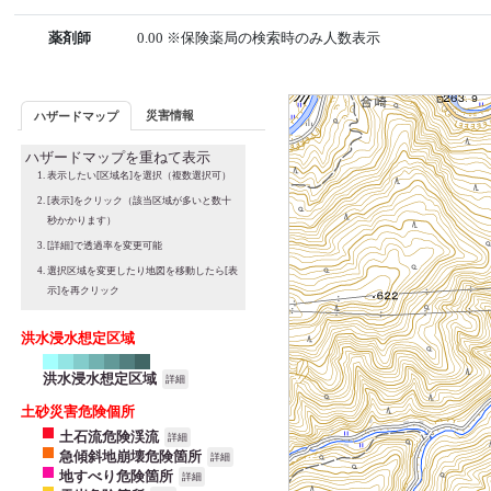
薬剤師
0.00 ※保険薬局の検索時のみ人数表示
災害情報
ハザードマップ
ハザードマップを重ねて表示
表示したい[区域名]を選択（複数選択可）
[表示]をクリック（該当区域が多いと数十
秒かかります）
[詳細]で透過率を変更可能
選択区域を変更したり地図を移動したら[表
示]を再クリック
洪水浸水想定区域
洪水浸水想定区域
詳細
土砂災害危険個所
土石流危険渓流
詳細
急傾斜地崩壊危険箇所
詳細
地すべり危険箇所
詳細