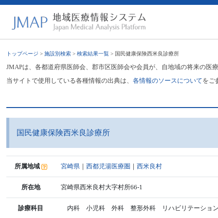
トップページ
>
施設別検索
>
検索結果一覧
> 国民健康保険西米良診療所
JMAPは、各都道府県医師会、郡市区医師会や会員が、自地域の将来の医
当サイトで使用している各種情報の出典は、
各情報のソースについて
をご
国民健康保険西米良診療所
所属地域
宮崎県
｜
西都児湯医療圏
｜
西米良村
所在地
宮崎県西米良村大字村所66-1
診療科目
内科 小児科 外科 整形外科 リハビリテーショ