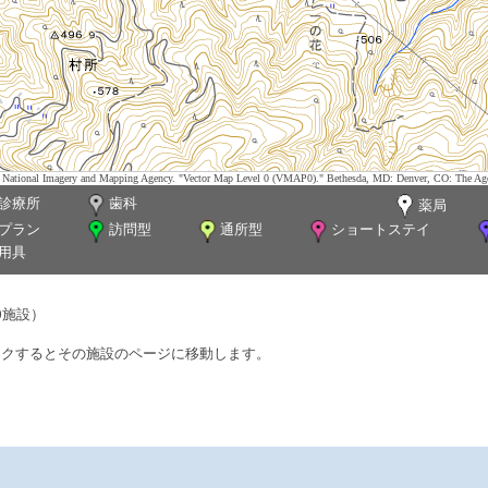
tes. National Imagery and Mapping Agency. "Vector Map Level 0 (VMAP0)." Bethesda, MD: Denver, CO: The Ag
診療所
歯科
薬局
プラン
訪問型
通所型
ショートステイ
用具
0施設）
ックするとその施設のページに移動します。