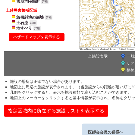
雪崩危険箇所
詳細
土砂災害警戒区域
急傾斜地の崩壊
詳細
土石流
詳細
地すべり
詳細
ハザードマップを表示する
Shoreline data is derived from: United Sta
全施設表示
一般
ケア
福祉
施設の場所は正確でない場合があります。
地図上に周辺の施設が表示されます。（当施設からの距離が近い順に3
凡例をクリックすると、表示を施設種類で絞り込むことができます。
地図上のマーカーをクリックすると基本情報が表示され、名称をクリ
指定区域内に所在する施設リストを表示する
医師会会員の皆様へ