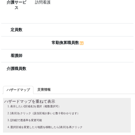
介護サービ
訪問看護
ス
定員数
常勤換算職員数
看護師
介護職員数
災害情報
ハザードマップ
ハザードマップを重ねて表示
表示したい[区域名]を選択（複数選択可）
[表示]をクリック（該当区域が多いと数十秒かかります）
[詳細]で透過率を変更可能
選択区域を変更したり地図を移動したら[表示]を再クリック