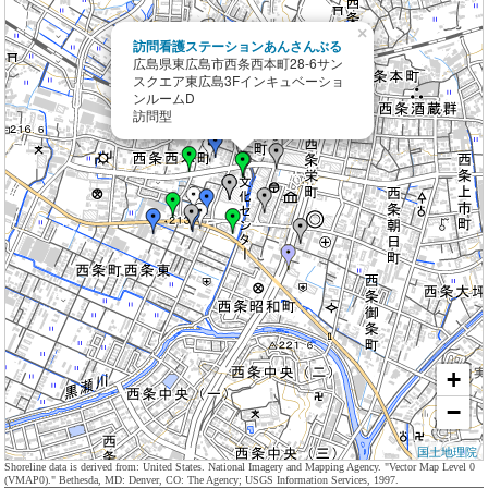
×
訪問看護ステーションあんさんぶる
広島県東広島市西条西本町28-6サン
スクエア東広島3Fインキュベーショ
ンルームD
訪問型
+
−
国土地理院
Shoreline data is derived from: United States. National Imagery and Mapping Agency. "Vector Map Level 0
(VMAP0)." Bethesda, MD: Denver, CO: The Agency; USGS Information Services, 1997.