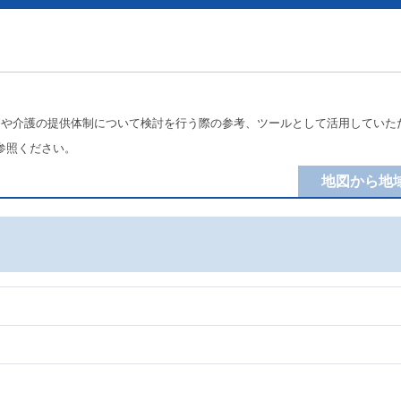
療や介護の提供体制について検討を行う際の参考、ツールとして活用していた
参照ください。
地図から地