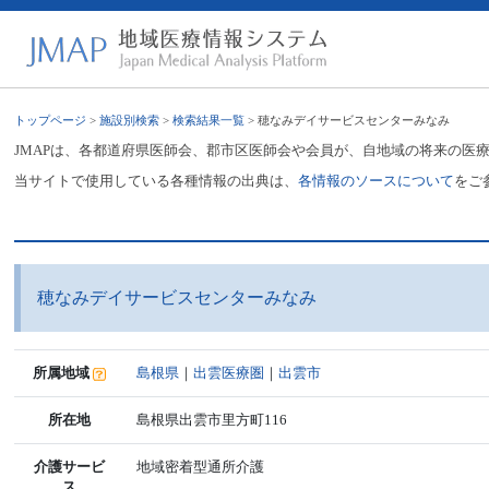
トップページ
>
施設別検索
>
検索結果一覧
> 穂なみデイサービスセンターみなみ
JMAPは、各都道府県医師会、郡市区医師会や会員が、自地域の将来の医
当サイトで使用している各種情報の出典は、
各情報のソースについて
をご
穂なみデイサービスセンターみなみ
所属地域
島根県
｜
出雲医療圏
｜
出雲市
所在地
島根県出雲市里方町116
介護サービ
地域密着型通所介護
ス