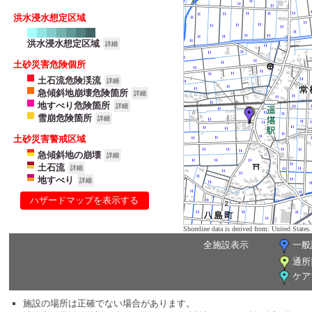
洪水浸水想定区域
洪水浸水想定区域
詳細
土砂災害危険個所
土石流危険渓流
詳細
急傾斜地崩壊危険箇所
詳細
地すべり危険箇所
詳細
雪崩危険箇所
詳細
土砂災害警戒区域
急傾斜地の崩壊
詳細
土石流
詳細
地すべり
詳細
ハザードマップを表示する
Shoreline data is derived from: United Sta
全施設表示
一般
通所
ケア
施設の場所は正確でない場合があります。