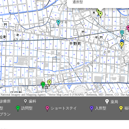
通所型
tes. National Imagery and Mapping Agency. "Vector Map Level 0 (VMAP0)." Bethesda, MD: Denver, CO: The Ag
診療所
歯科
薬局
型
訪問型
ショートステイ
入所型
福
プラン