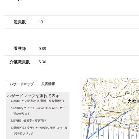
定員数
13
看護師
0.89
介護職員数
5.30
災害情報
ハザードマップ
ハザードマップを重ねて表示
表示したい[区域名]を選択（複数選択可）
[表示]をクリック（該当区域が多いと数十
秒かかります）
[詳細]で透過率を変更可能
選択区域を変更したり地図を移動したら[表
示]を再クリック