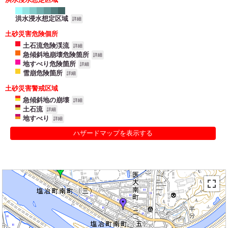
洪水浸水想定区域
詳細
土砂災害危険個所
土石流危険渓流
詳細
急傾斜地崩壊危険箇所
詳細
地すべり危険箇所
詳細
雪崩危険箇所
詳細
土砂災害警戒区域
急傾斜地の崩壊
詳細
土石流
詳細
地すべり
詳細
ハザードマップを表示する