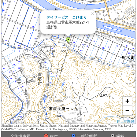
×
デイサービス こひまり
島根県出雲市馬木町224-1
通所型
+
−
国土地理院
Shoreline data is derived from: United States. National Imagery and Mapping Agency. "Vector Map Level 0
(VMAP0)." Bethesda, MD: Denver, CO: The Agency; USGS Information Services, 1997.
全施設表示
一般診療所
歯科
病院