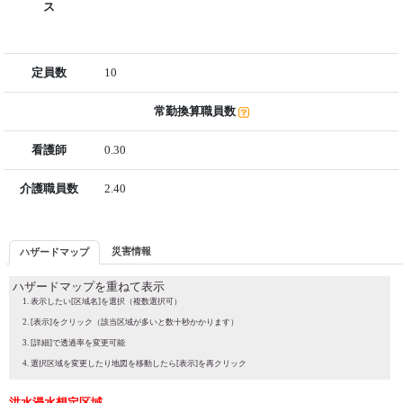
ス
定員数
10
常勤換算職員数
看護師
0.30
介護職員数
2.40
災害情報
ハザードマップ
ハザードマップを重ねて表示
表示したい[区域名]を選択（複数選択可）
[表示]をクリック（該当区域が多いと数十秒かかります）
[詳細]で透過率を変更可能
選択区域を変更したり地図を移動したら[表示]を再クリック
洪水浸水想定区域