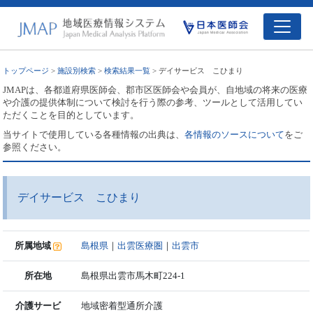
トップページ
>
施設別検索
>
検索結果一覧
> デイサービス こひまり
JMAPは、各都道府県医師会、郡市区医師会や会員が、自地域の将来の医療
や介護の提供体制について検討を行う際の参考、ツールとして活用してい
ただくことを目的としています。
当サイトで使用している各種情報の出典は、
各情報のソースについて
をご
参照ください。
デイサービス こひまり
所属地域
島根県
｜
出雲医療圏
｜
出雲市
所在地
島根県出雲市馬木町224-1
介護サービ
地域密着型通所介護