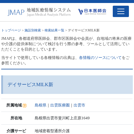
トップページ
>
施設別検索
>
検索結果一覧
> デイサービスMILK新
JMAPは、各都道府県医師会、郡市区医師会や会員が、自地域の将来の医療
や介護の提供体制について検討を行う際の参考、ツールとして活用してい
ただくことを目的としています。
当サイトで使用している各種情報の出典は、
各情報のソースについて
をご
参照ください。
デイサービスMILK新
所属地域
島根県
｜
出雲医療圏
｜
出雲市
所在地
島根県出雲市斐川町上庄原1649
介護サービ
地域密着型通所介護