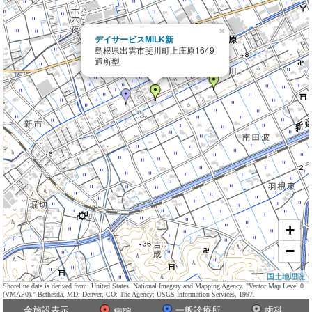
×
デイサービスMILK新
島根県出雲市斐川町上庄原1649
通所型
+
−
国土地理院
Shoreline data is derived from: United States. National Imagery and Mapping Agency. "Vector Map Level 0
(VMAP0)." Bethesda, MD: Denver, CO: The Agency; USGS Information Services, 1997.
全施設表示
一般診療所
歯科
病院