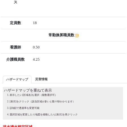
ス
定員数
18
常勤換算職員数
看護師
0.50
介護職員数
4.25
災害情報
ハザードマップ
ハザードマップを重ねて表示
表示したい[区域名]を選択（複数選択可）
[表示]をクリック（該当区域が多いと数十秒かかります）
[詳細]で透過率を変更可能
選択区域を変更したり地図を移動したら[表示]を再クリック
洪水浸水想定区域