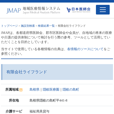
トップページ
>
施設別検索
>
検索結果一覧
> 有限会社ライフランド
JMAPは、各都道府県医師会、郡市区医師会や会員が、自地域の将来の医療
や介護の提供体制について検討を行う際の参考、ツールとして活用してい
ただくことを目的としています。
当サイトで使用している各種情報の出典は、
各情報のソースについて
をご
参照ください。
有限会社ライフランド
所属地域
島根県
｜
隠岐医療圏
｜
隠岐の島町
所在地
島根県隠岐の島町平441-8
介護サービ
福祉用具貸与