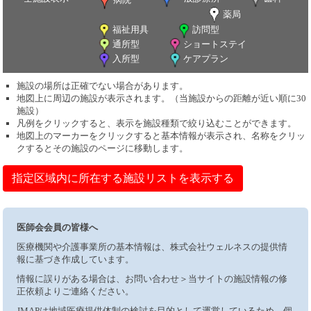
薬局
福祉用具
訪問型
通所型
ショートステイ
入所型
ケアプラン
施設の場所は正確でない場合があります。
地図上に周辺の施設が表示されます。（当施設からの距離が近い順に30
施設）
凡例をクリックすると、表示を施設種類で絞り込むことができます。
地図上のマーカーをクリックすると基本情報が表示され、名称をクリッ
クするとその施設のページに移動します。
指定区域内に所在する施設リストを表示する
医師会会員の皆様へ
医療機関や介護事業所の基本情報は、株式会社ウェルネスの提供情
報に基づき作成しています。
情報に誤りがある場合は、お問い合わせ＞当サイトの施設情報の修
正依頼よりご連絡ください。
JMAPは地域医療提供体制の検討を目的として運営しているため、個