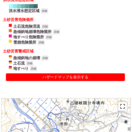
洪水浸水想定区域
詳細
土砂災害危険個所
土石流危険渓流
詳細
急傾斜地崩壊危険箇所
詳細
地すべり危険箇所
詳細
雪崩危険箇所
詳細
土砂災害警戒区域
急傾斜地の崩壊
詳細
土石流
詳細
地すべり
詳細
ハザードマップを表示する