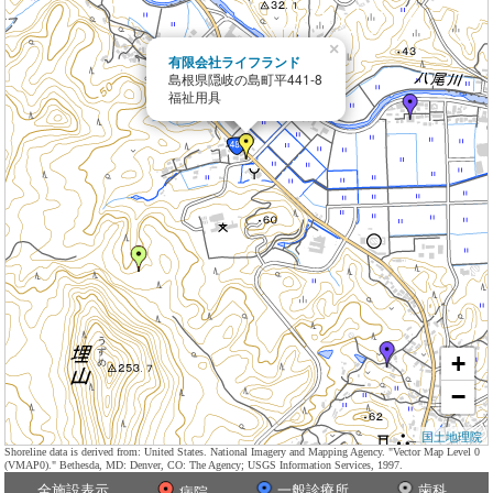
×
有限会社ライフランド
島根県隠岐の島町平441-8
福祉用具
+
−
国土地理院
Shoreline data is derived from: United States. National Imagery and Mapping Agency. "Vector Map Level 0
(VMAP0)." Bethesda, MD: Denver, CO: The Agency; USGS Information Services, 1997.
全施設表示
一般診療所
歯科
病院