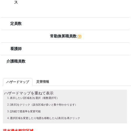
ス
定員数
常勤換算職員数
看護師
介護職員数
災害情報
ハザードマップ
ハザードマップを重ねて表示
表示したい[区域名]を選択（複数選択可）
[表示]をクリック（該当区域が多いと数十秒かかります）
[詳細]で透過率を変更可能
選択区域を変更したり地図を移動したら[表示]を再クリック
洪水浸水想定区域