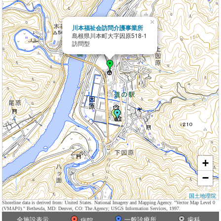
×
川本福祉会訪問介護事業所
島根県川本町大字因原518-1
訪問型
+
−
国土地理院
Shoreline data is derived from: United States. National Imagery and Mapping Agency. "Vector Map Level 0
(VMAP0)." Bethesda, MD: Denver, CO: The Agency; USGS Information Services, 1997.
全施設表示
一般診療所
歯科
病院