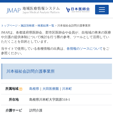
トップページ
>
施設別検索
>
検索結果一覧
> 川本福祉会訪問介護事業所
JMAPは、各都道府県医師会、郡市区医師会や会員が、自地域の将来の医療
や介護の提供体制について検討を行う際の参考、ツールとして活用してい
ただくことを目的としています。
当サイトで使用している各種情報の出典は、
各情報のソースについて
をご
参照ください。
川本福祉会訪問介護事業所
所属地域
島根県
｜
大田医療圏
｜
川本町
所在地
島根県川本町大字因原518-1
介護サービ
訪問介護