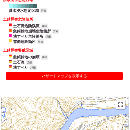
洪水浸水想定区域
詳細
土砂災害危険個所
土石流危険渓流
詳細
急傾斜地崩壊危険箇所
詳細
地すべり危険箇所
詳細
雪崩危険箇所
詳細
土砂災害警戒区域
急傾斜地の崩壊
詳細
土石流
詳細
地すべり
詳細
ハザードマップを表示する