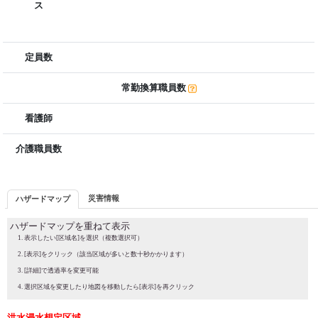
ス
定員数
常勤換算職員数
看護師
介護職員数
災害情報
ハザードマップ
ハザードマップを重ねて表示
表示したい[区域名]を選択（複数選択可）
[表示]をクリック（該当区域が多いと数十秒かかります）
[詳細]で透過率を変更可能
選択区域を変更したり地図を移動したら[表示]を再クリック
洪水浸水想定区域