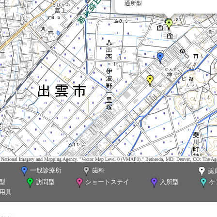
通所型
tes. National Imagery and Mapping Agency. "Vector Map Level 0 (VMAP0)." Bethesda, MD: Denver, CO: The Ag
一般診療所
歯科
薬
型
訪問型
ショートステイ
入所型
ケ
用具