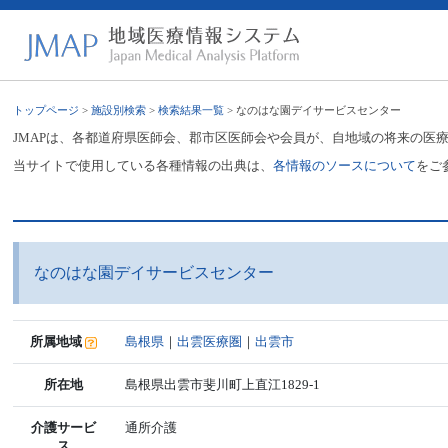
トップページ
>
施設別検索
>
検索結果一覧
> なのはな園デイサービスセンター
JMAPは、各都道府県医師会、郡市区医師会や会員が、自地域の将来の医
当サイトで使用している各種情報の出典は、
各情報のソースについて
をご
なのはな園デイサービスセンター
所属地域
島根県
｜
出雲医療圏
｜
出雲市
所在地
島根県出雲市斐川町上直江1829-1
介護サービ
通所介護
ス