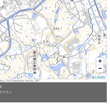
+
−
国土地理院
ency; USGS Information Services, 1997.
局
アプラン