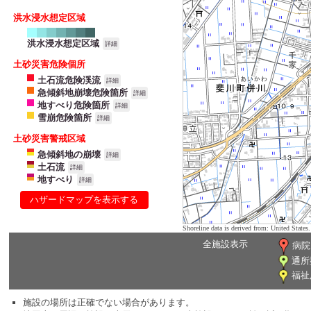
洪水浸水想定区域
洪水浸水想定区域
詳細
土砂災害危険個所
土石流危険渓流
詳細
急傾斜地崩壊危険箇所
詳細
地すべり危険箇所
詳細
雪崩危険箇所
詳細
土砂災害警戒区域
急傾斜地の崩壊
詳細
土石流
詳細
地すべり
詳細
ハザードマップを表示する
Shoreline data is derived from: United Sta
全施設表示
病院
通所
福祉
施設の場所は正確でない場合があります。