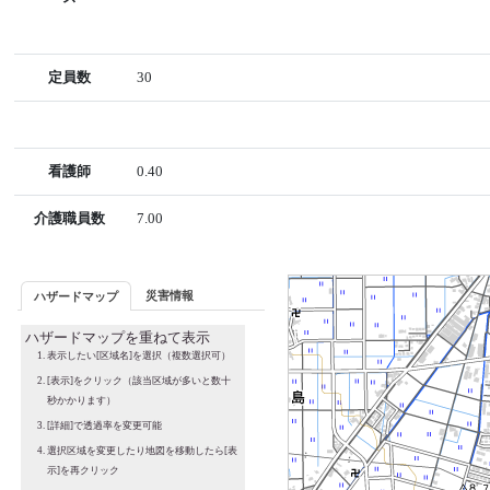
定員数
30
看護師
0.40
介護職員数
7.00
災害情報
ハザードマップ
ハザードマップを重ねて表示
表示したい[区域名]を選択（複数選択可）
[表示]をクリック（該当区域が多いと数十
秒かかります）
[詳細]で透過率を変更可能
選択区域を変更したり地図を移動したら[表
示]を再クリック