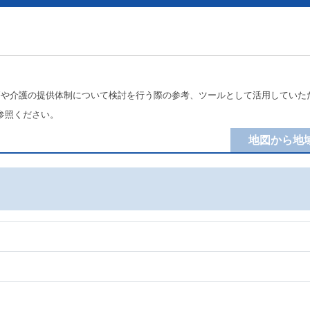
療や介護の提供体制について検討を行う際の参考、ツールとして活用していた
参照ください。
地図から地