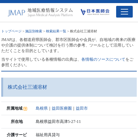
トップページ
>
施設別検索
>
検索結果一覧
> 株式会社三浦溶材
JMAPは、各都道府県医師会、郡市区医師会や会員が、自地域の将来の医療
や介護の提供体制について検討を行う際の参考、ツールとして活用してい
ただくことを目的としています。
当サイトで使用している各種情報の出典は、
各情報のソースについて
をご
参照ください。
株式会社三浦溶材
所属地域
島根県
｜
益田医療圏
｜
益田市
所在地
島根県益田市高津5-27-11
介護サービ
福祉用具貸与