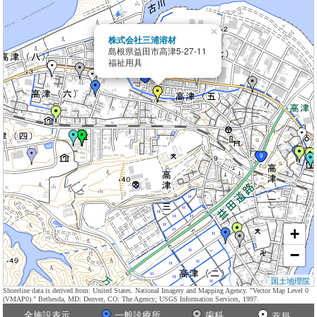
×
株式会社三浦溶材
島根県益田市高津5-27-11
福祉用具
+
−
国土地理院
Shoreline data is derived from: United States. National Imagery and Mapping Agency. "Vector Map Level 0
(VMAP0)." Bethesda, MD: Denver, CO: The Agency; USGS Information Services, 1997.
全施設表示
一般診療所
歯科
薬局