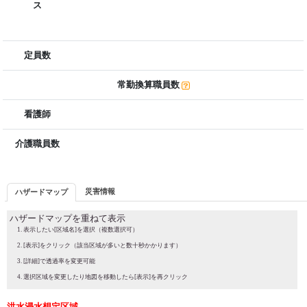
ス
定員数
常勤換算職員数
看護師
介護職員数
災害情報
ハザードマップ
ハザードマップを重ねて表示
表示したい[区域名]を選択（複数選択可）
[表示]をクリック（該当区域が多いと数十秒かかります）
[詳細]で透過率を変更可能
選択区域を変更したり地図を移動したら[表示]を再クリック
洪水浸水想定区域