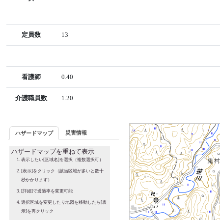
定員数
13
看護師
0.40
介護職員数
1.20
災害情報
ハザードマップ
ハザードマップを重ねて表示
表示したい[区域名]を選択（複数選択可）
[表示]をクリック（該当区域が多いと数十
秒かかります）
[詳細]で透過率を変更可能
選択区域を変更したり地図を移動したら[表
示]を再クリック