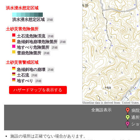
洪水浸水想定区域
洪水浸水想定区域
詳細
土砂災害危険個所
土石流危険渓流
詳細
急傾斜地崩壊危険箇所
詳細
地すべり危険箇所
詳細
雪崩危険箇所
詳細
土砂災害警戒区域
急傾斜地の崩壊
詳細
土石流
詳細
地すべり
詳細
ハザードマップを表示する
Shoreline data is derived from: United Sta
全施設表示
病院
通所
ショ
施設の場所は正確でない場合があります。