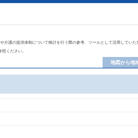
療や介護の提供体制について検討を行う際の参考、ツールとして活用していた
参照ください。
地図から地