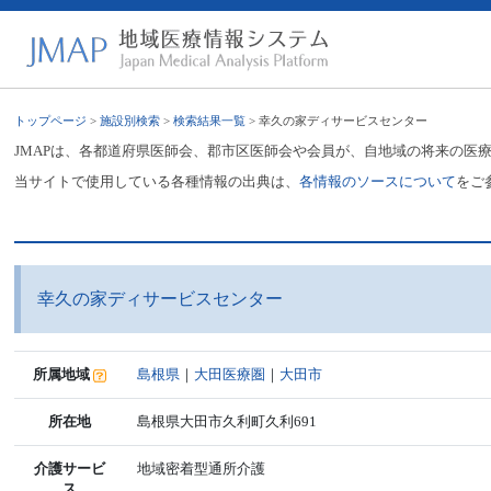
トップページ
>
施設別検索
>
検索結果一覧
> 幸久の家ディサービスセンター
JMAPは、各都道府県医師会、郡市区医師会や会員が、自地域の将来の医
当サイトで使用している各種情報の出典は、
各情報のソースについて
をご
幸久の家ディサービスセンター
所属地域
島根県
｜
大田医療圏
｜
大田市
所在地
島根県大田市久利町久利691
介護サービ
地域密着型通所介護
ス