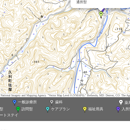
通所型
tes. National Imagery and Mapping Agency. "Vector Map Level 0 (VMAP0)." Bethesda, MD: Denver, CO: The Ag
一般診療所
歯科
薬
型
訪問型
ケアプラン
福祉用具
入所
ートステイ