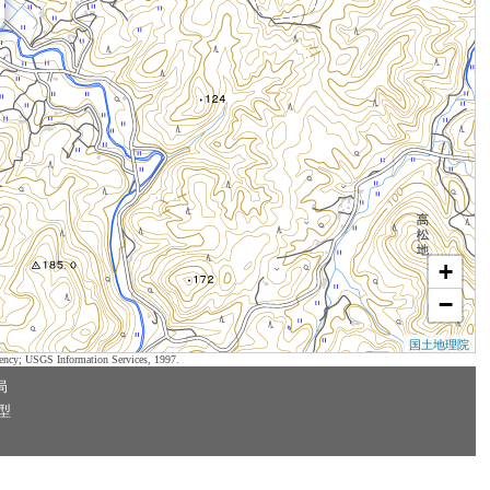
+
−
国土地理院
ency; USGS Information Services, 1997.
局
型