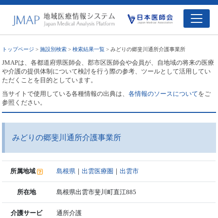
トップページ
>
施設別検索
>
検索結果一覧
> みどりの郷斐川通所介護事業所
JMAPは、各都道府県医師会、郡市区医師会や会員が、自地域の将来の医療
や介護の提供体制について検討を行う際の参考、ツールとして活用してい
ただくことを目的としています。
当サイトで使用している各種情報の出典は、
各情報のソースについて
をご
参照ください。
みどりの郷斐川通所介護事業所
所属地域
島根県
｜
出雲医療圏
｜
出雲市
所在地
島根県出雲市斐川町直江885
介護サービ
通所介護