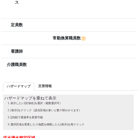
ス
定員数
常勤換算職員数
看護師
介護職員数
災害情報
ハザードマップ
ハザードマップを重ねて表示
表示したい[区域名]を選択（複数選択可）
[表示]をクリック（該当区域が多いと数十秒かかります）
[詳細]で透過率を変更可能
選択区域を変更したり地図を移動したら[表示]を再クリック
洪水浸水想定区域