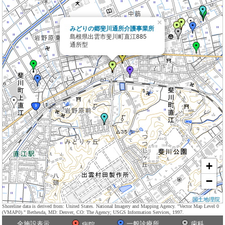
×
みどりの郷斐川通所介護事業所
島根県出雲市斐川町直江885
通所型
+
−
国土地理院
Shoreline data is derived from: United States. National Imagery and Mapping Agency. "Vector Map Level 0
(VMAP0)." Bethesda, MD: Denver, CO: The Agency; USGS Information Services, 1997.
全施設表示
一般診療所
歯科
病院