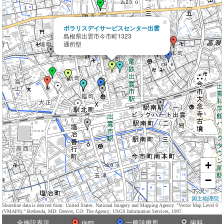
×
ポラリスデイサービスセンター出雲
島根県出雲市今市町1323
通所型
+
−
国土地理院
Shoreline data is derived from: United States. National Imagery and Mapping Agency. "Vector Map Level 0
(VMAP0)." Bethesda, MD: Denver, CO: The Agency; USGS Information Services, 1997.
全施設表示
一般診療所
歯科
病院