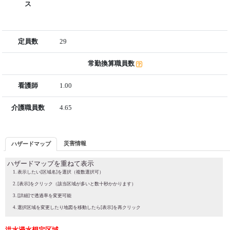
ス
定員数
29
常勤換算職員数
看護師
1.00
介護職員数
4.65
災害情報
ハザードマップ
ハザードマップを重ねて表示
表示したい[区域名]を選択（複数選択可）
[表示]をクリック（該当区域が多いと数十秒かかります）
[詳細]で透過率を変更可能
選択区域を変更したり地図を移動したら[表示]を再クリック
洪水浸水想定区域