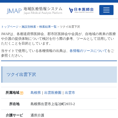
トップページ
>
施設別検索
>
検索結果一覧
> ツクイ出雲下沢
JMAPは、各都道府県医師会、郡市区医師会や会員が、自地域の将来の医療
や介護の提供体制について検討を行う際の参考、ツールとして活用してい
ただくことを目的としています。
当サイトで使用している各種情報の出典は、
各情報のソースについて
をご
参照ください。
ツクイ出雲下沢
所属地域
島根県
｜
出雲医療圏
｜
出雲市
所在地
島根県出雲市上塩冶町2655-2
介護サービ
通所介護