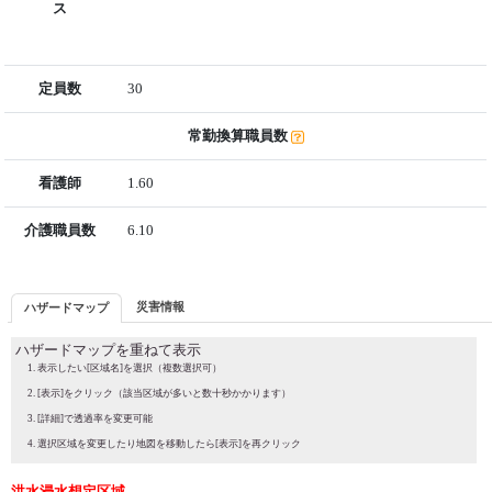
ス
定員数
30
常勤換算職員数
看護師
1.60
介護職員数
6.10
災害情報
ハザードマップ
ハザードマップを重ねて表示
表示したい[区域名]を選択（複数選択可）
[表示]をクリック（該当区域が多いと数十秒かかります）
[詳細]で透過率を変更可能
選択区域を変更したり地図を移動したら[表示]を再クリック
洪水浸水想定区域