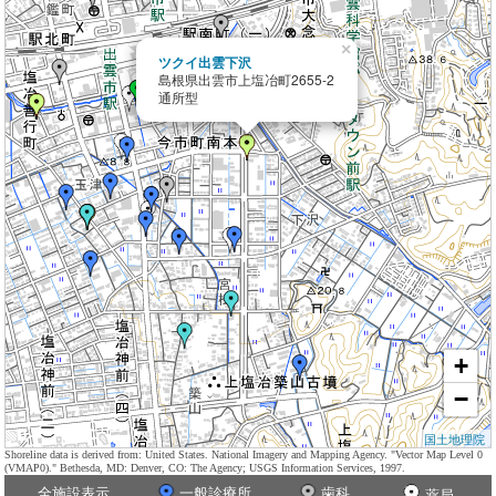
×
ツクイ出雲下沢
島根県出雲市上塩冶町2655-2
通所型
+
−
国土地理院
Shoreline data is derived from: United States. National Imagery and Mapping Agency. "Vector Map Level 0
(VMAP0)." Bethesda, MD: Denver, CO: The Agency; USGS Information Services, 1997.
全施設表示
一般診療所
歯科
薬局