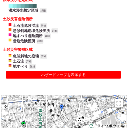
洪水浸水想定区域
詳細
土砂災害危険個所
土石流危険渓流
詳細
急傾斜地崩壊危険箇所
詳細
地すべり危険箇所
詳細
雪崩危険箇所
詳細
土砂災害警戒区域
急傾斜地の崩壊
詳細
土石流
詳細
地すべり
詳細
ハザードマップを表示する