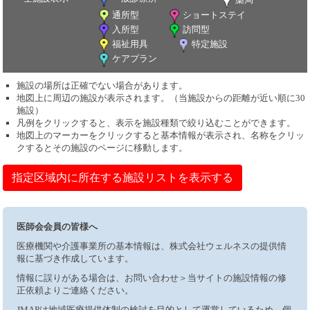
通所型
ショートステイ
入所型
訪問型
福祉用具
特定施設
ケアプラン
施設の場所は正確でない場合があります。
地図上に周辺の施設が表示されます。（当施設からの距離が近い順に30
施設）
凡例をクリックすると、表示を施設種類で絞り込むことができます。
地図上のマーカーをクリックすると基本情報が表示され、名称をクリッ
クするとその施設のページに移動します。
指定区域内に所在する施設リストを表示する
医師会会員の皆様へ
医療機関や介護事業所の基本情報は、株式会社ウェルネスの提供情
報に基づき作成しています。
情報に誤りがある場合は、お問い合わせ＞当サイトの施設情報の修
正依頼よりご連絡ください。
JMAPは地域医療提供体制の検討を目的として運営しているため、個