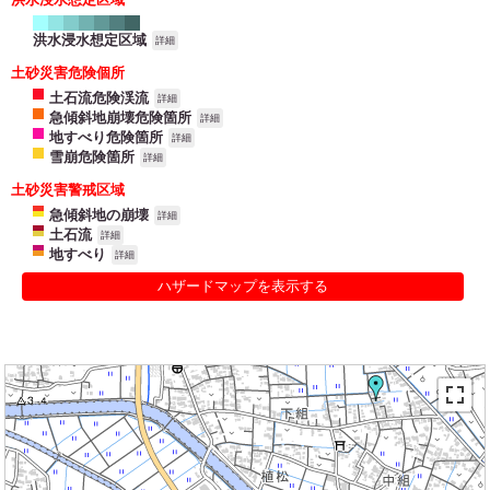
洪水浸水想定区域
詳細
土砂災害危険個所
土石流危険渓流
詳細
急傾斜地崩壊危険箇所
詳細
地すべり危険箇所
詳細
雪崩危険箇所
詳細
土砂災害警戒区域
急傾斜地の崩壊
詳細
土石流
詳細
地すべり
詳細
ハザードマップを表示する