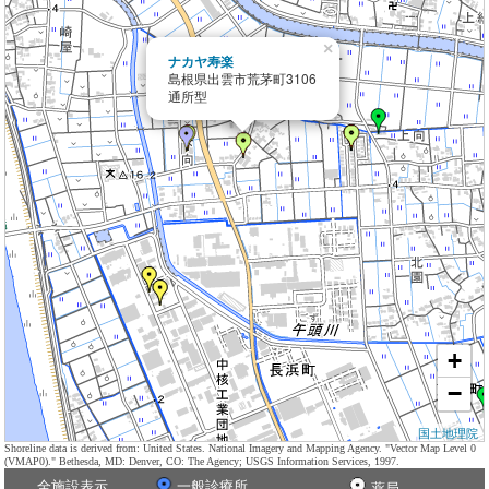
×
ナカヤ寿楽
島根県出雲市荒茅町3106
通所型
+
−
国土地理院
Shoreline data is derived from: United States. National Imagery and Mapping Agency. "Vector Map Level 0
(VMAP0)." Bethesda, MD: Denver, CO: The Agency; USGS Information Services, 1997.
全施設表示
一般診療所
薬局