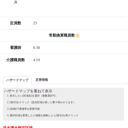
ス
定員数
25
常勤換算職員数
看護師
0.30
介護職員数
4.10
災害情報
ハザードマップ
ハザードマップを重ねて表示
表示したい[区域名]を選択（複数選択可）
[表示]をクリック（該当区域が多いと数十秒かかります）
[詳細]で透過率を変更可能
選択区域を変更したり地図を移動したら[表示]を再クリック
洪水浸水想定区域