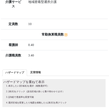
介護サービ
地域密着型通所介護
ス
定員数
10
常勤換算職員数
看護師
0.40
介護職員数
3.40
災害情報
ハザードマップ
ハザードマップを重ねて表示
表示したい[区域名]を選択（複数選択可）
[表示]をクリック（該当区域が多いと数十秒かかります）
[詳細]で透過率を変更可能
選択区域を変更したり地図を移動したら[表示]を再クリック