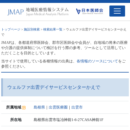
トップページ
>
施設別検索
>
検索結果一覧
> ウェルファ出雲デイサービスセンターかえ
で
JMAPは、各都道府県医師会、郡市区医師会や会員が、自地域の将来の医療
や介護の提供体制について検討を行う際の参考、ツールとして活用してい
ただくことを目的としています。
当サイトで使用している各種情報の出典は、
各情報のソースについて
をご
参照ください。
ウェルファ出雲デイサービスセンターかえで
所属地域
島根県
｜
出雲医療圏
｜
出雲市
所在地
島根県出雲市塩冶神前1-6-27CASA神前1F