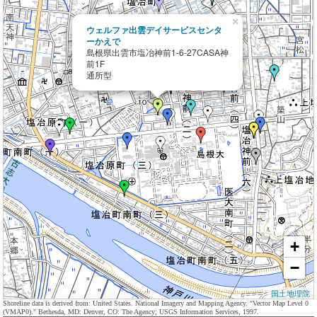
×
ウェルファ出雲デイサービスセンタ
ーかえで
島根県出雲市塩冶神前1-6-27CASA神
前1F
通所型
+
−
国土地理院
Shoreline data is derived from: United States. National Imagery and Mapping Agency. "Vector Map Level 0
(VMAP0)." Bethesda, MD: Denver, CO: The Agency; USGS Information Services, 1997.