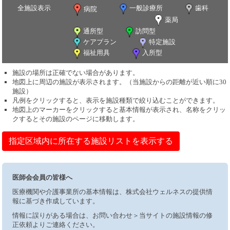
全施設表示
一般診療所
歯科
病院
薬局
通所型
訪問型
ケアプラン
特定施設
福祉用具
入所型
施設の場所は正確でない場合があります。
地図上に周辺の施設が表示されます。（当施設からの距離が近い順に30
施設）
凡例をクリックすると、表示を施設種類で絞り込むことができます。
地図上のマーカーをクリックすると基本情報が表示され、名称をクリッ
クするとその施設のページに移動します。
指定区域内に所在する施設リストを表示する
医師会会員の皆様へ
医療機関や介護事業所の基本情報は、株式会社ウェルネスの提供情
報に基づき作成しています。
情報に誤りがある場合は、お問い合わせ＞当サイトの施設情報の修
正依頼よりご連絡ください。