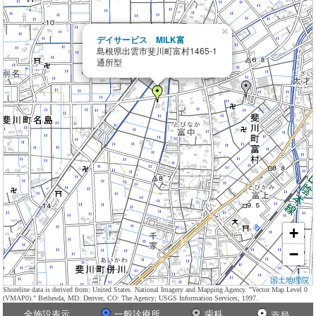
×
デイサービス MILK富
島根県出雲市斐川町富村1465-1
通所型
+
−
国土地理院
Shoreline data is derived from: United States. National Imagery and Mapping Agency. "Vector Map Level 0
(VMAP0)." Bethesda, MD: Denver, CO: The Agency; USGS Information Services, 1997.
全施設表示
一般診療所
歯科
薬局