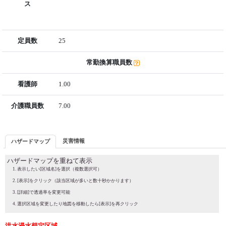
ス
定員数
25
常勤換算職員数
看護師
1.00
介護職員数
7.00
災害情報
ハザードマップ
ハザードマップを重ねて表示
表示したい[区域名]を選択（複数選択可）
[表示]をクリック（該当区域が多いと数十秒かかります）
[詳細]で透過率を変更可能
選択区域を変更したり地図を移動したら[表示]を再クリック
洪水浸水想定区域