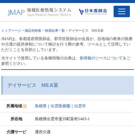
トップページ
>
施設別検索
>
検索結果一覧
> デイサービス MILK富
JMAPは、各都道府県医師会、郡市区医師会や会員が、自地域の将来の医療
や介護の提供体制について検討を行う際の参考、ツールとして活用してい
ただくことを目的としています。
当サイトで使用している各種情報の出典は、
各情報のソースについて
をご
参照ください。
デイサービス MILK富
所属地域
島根県
｜
出雲医療圏
｜
出雲市
所在地
島根県出雲市斐川町富村1465-1
介護サービ
通所介護