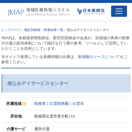
トップページ
>
施設別検索
>
検索結果一覧
> 穂なみデイサービスセンター
JMAPは、各都道府県医師会、郡市区医師会や会員が、自地域の将来の医療
や介護の提供体制について検討を行う際の参考、ツールとして活用してい
ただくことを目的としています。
当サイトで使用している各種情報の出典は、
各情報のソースについて
をご
参照ください。
穂なみデイサービスセンター
所属地域
島根県
｜
出雲医療圏
｜
出雲市
所在地
島根県出雲市里方町116
介護サービ
通所介護