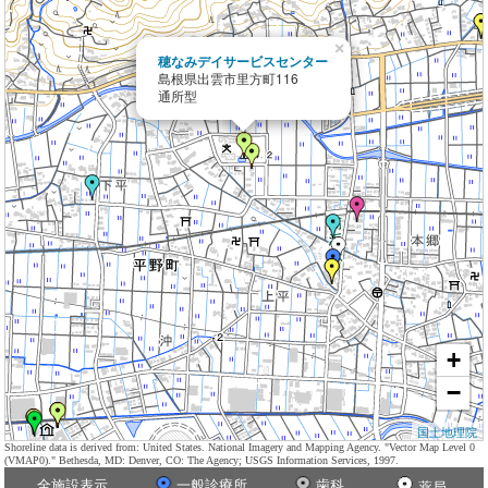
×
穂なみデイサービスセンター
島根県出雲市里方町116
通所型
+
−
国土地理院
Shoreline data is derived from: United States. National Imagery and Mapping Agency. "Vector Map Level 0
(VMAP0)." Bethesda, MD: Denver, CO: The Agency; USGS Information Services, 1997.
全施設表示
一般診療所
歯科
薬局