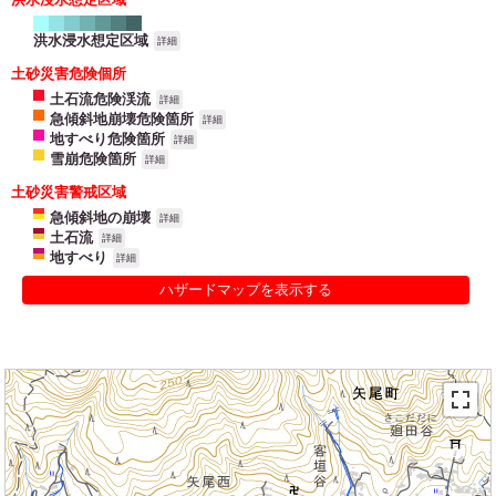
洪水浸水想定区域
詳細
土砂災害危険個所
土石流危険渓流
詳細
急傾斜地崩壊危険箇所
詳細
地すべり危険箇所
詳細
雪崩危険箇所
詳細
土砂災害警戒区域
急傾斜地の崩壊
詳細
土石流
詳細
地すべり
詳細
ハザードマップを表示する