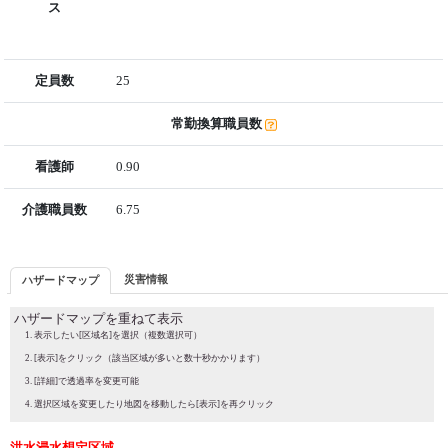
ス
定員数
25
常勤換算職員数
看護師
0.90
介護職員数
6.75
災害情報
ハザードマップ
ハザードマップを重ねて表示
表示したい[区域名]を選択（複数選択可）
[表示]をクリック（該当区域が多いと数十秒かかります）
[詳細]で透過率を変更可能
選択区域を変更したり地図を移動したら[表示]を再クリック
洪水浸水想定区域