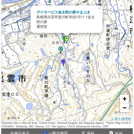
×
デイサービス金太郎の家やまぶき
島根県出雲市斐川町学頭1511-1金太
郎の家
通所型
+
−
国土地理院
Shoreline data is derived from: United States. National Imagery and Mapping Agency. "Vector Map Level 0
(VMAP0)." Bethesda, MD: Denver, CO: The Agency; USGS Information Services, 1997.
全施設表示
一般診療所
歯科
薬局