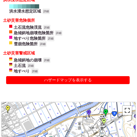
洪水浸水想定区域
詳細
土砂災害危険個所
土石流危険渓流
詳細
急傾斜地崩壊危険箇所
詳細
地すべり危険箇所
詳細
雪崩危険箇所
詳細
土砂災害警戒区域
急傾斜地の崩壊
詳細
土石流
詳細
地すべり
詳細
ハザードマップを表示する