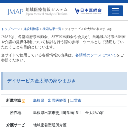
トップページ
>
施設別検索
>
検索結果一覧
> デイサービス金太郎の家やまぶき
JMAPは、各都道府県医師会、郡市区医師会や会員が、自地域の将来の医療
や介護の提供体制について検討を行う際の参考、ツールとして活用してい
ただくことを目的としています。
当サイトで使用している各種情報の出典は、
各情報のソースについて
をご
参照ください。
デイサービス金太郎の家やまぶき
所属地域
島根県
｜
出雲医療圏
｜
出雲市
所在地
島根県出雲市斐川町学頭1511-1金太郎の家
介護サービ
地域密着型通所介護