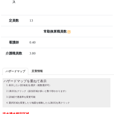
ス
定員数
13
常勤換算職員数
看護師
0.40
介護職員数
3.80
災害情報
ハザードマップ
ハザードマップを重ねて表示
表示したい[区域名]を選択（複数選択可）
[表示]をクリック（該当区域が多いと数十秒かかります）
[詳細]で透過率を変更可能
選択区域を変更したり地図を移動したら[表示]を再クリック
洪水浸水想定区域