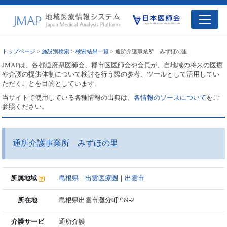
トップページ
>
施設別検索
>
検索結果一覧
> 通所介護事業所 みずほの里
JMAPは、各都道府県医師会、郡市区医師会や会員が、自地域の将来の医療
や介護の提供体制について検討を行う際の参考、ツールとして活用してい
ただくことを目的としています。
当サイトで使用している各種情報の出典は、
各情報のソースについて
をご
参照ください。
通所介護事業所 みずほの里
所属地域
島根県
｜
出雲医療圏
｜
出雲市
所在地
島根県出雲市灘分町239-2
介護サービ
通所介護