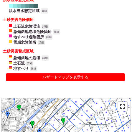
洪水浸水想定区域
詳細
土砂災害危険個所
土石流危険渓流
詳細
急傾斜地崩壊危険箇所
詳細
地すべり危険箇所
詳細
雪崩危険箇所
詳細
土砂災害警戒区域
急傾斜地の崩壊
詳細
土石流
詳細
地すべり
詳細
ハザードマップを表示する