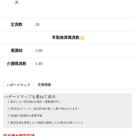
ス
定員数
28
常勤換算職員数
看護師
1.00
介護職員数
5.40
災害情報
ハザードマップ
ハザードマップを重ねて表示
表示したい[区域名]を選択（複数選択可）
[表示]をクリック（該当区域が多いと数十秒かかります）
[詳細]で透過率を変更可能
選択区域を変更したり地図を移動したら[表示]を再クリック
洪水浸水想定区域