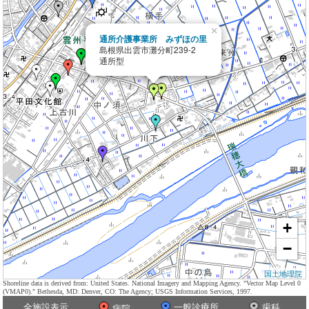
×
通所介護事業所 みずほの里
島根県出雲市灘分町239-2
通所型
+
−
国土地理院
Shoreline data is derived from: United States. National Imagery and Mapping Agency. "Vector Map Level 0
(VMAP0)." Bethesda, MD: Denver, CO: The Agency; USGS Information Services, 1997.
全施設表示
一般診療所
歯科
病院