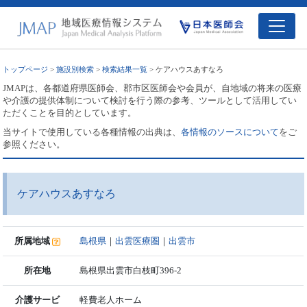
トップページ
>
施設別検索
>
検索結果一覧
> ケアハウスあすなろ
JMAPは、各都道府県医師会、郡市区医師会や会員が、自地域の将来の医療
や介護の提供体制について検討を行う際の参考、ツールとして活用してい
ただくことを目的としています。
当サイトで使用している各種情報の出典は、
各情報のソースについて
をご
参照ください。
ケアハウスあすなろ
所属地域
島根県
｜
出雲医療圏
｜
出雲市
所在地
島根県出雲市白枝町396-2
介護サービ
軽費老人ホーム