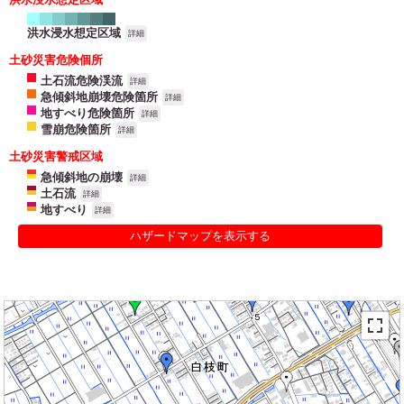
洪水浸水想定区域
詳細
土砂災害危険個所
土石流危険渓流
詳細
急傾斜地崩壊危険箇所
詳細
地すべり危険箇所
詳細
雪崩危険箇所
詳細
土砂災害警戒区域
急傾斜地の崩壊
詳細
土石流
詳細
地すべり
詳細
ハザードマップを表示する