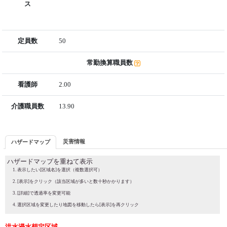
ス
定員数
50
常勤換算職員数
看護師
2.00
介護職員数
13.90
災害情報
ハザードマップ
ハザードマップを重ねて表示
表示したい[区域名]を選択（複数選択可）
[表示]をクリック（該当区域が多いと数十秒かかります）
[詳細]で透過率を変更可能
選択区域を変更したり地図を移動したら[表示]を再クリック
洪水浸水想定区域