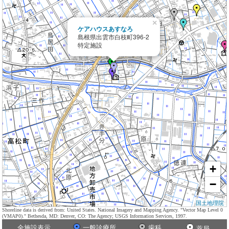
×
ケアハウスあすなろ
島根県出雲市白枝町396-2
特定施設
+
−
国土地理院
Shoreline data is derived from: United States. National Imagery and Mapping Agency. "Vector Map Level 0
(VMAP0)." Bethesda, MD: Denver, CO: The Agency; USGS Information Services, 1997.
全施設表示
一般診療所
歯科
薬局