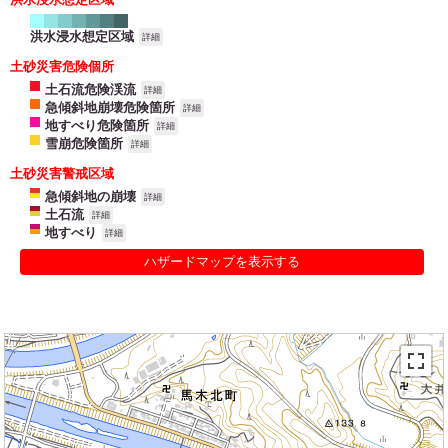
洪水浸水想定区域
詳細
土砂災害危険個所
土石流危険渓流
詳細
急傾斜地崩壊危険箇所
詳細
地すべり危険箇所
詳細
雪崩危険箇所
詳細
土砂災害警戒区域
急傾斜地の崩壊
詳細
土石流
詳細
地すべり
詳細
ハザードマップを表示する