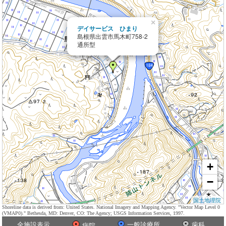
×
デイサービス ひまり
島根県出雲市馬木町758-2
通所型
+
−
国土地理院
Shoreline data is derived from: United States. National Imagery and Mapping Agency. "Vector Map Level 0
(VMAP0)." Bethesda, MD: Denver, CO: The Agency; USGS Information Services, 1997.
全施設表示
一般診療所
歯科
病院