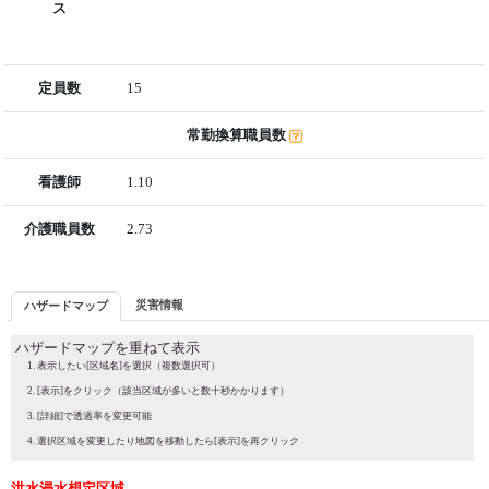
ス
定員数
15
常勤換算職員数
看護師
1.10
介護職員数
2.73
災害情報
ハザードマップ
ハザードマップを重ねて表示
表示したい[区域名]を選択（複数選択可）
[表示]をクリック（該当区域が多いと数十秒かかります）
[詳細]で透過率を変更可能
選択区域を変更したり地図を移動したら[表示]を再クリック
洪水浸水想定区域