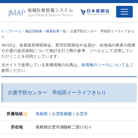
トップページ
>
施設別検索
>
検索結果一覧
> 介護予防センター 早稲田イーライフきら
り
JMAPは、各都道府県医師会、郡市区医師会や会員が、自地域の将来の医療
や介護の提供体制について検討を行う際の参考、ツールとして活用してい
ただくことを目的としています。
当サイトで使用している各種情報の出典は、
各情報のソースについて
をご
参照ください。
介護予防センター 早稲田イーライフきらり
所属地域
島根県
｜
出雲医療圏
｜
出雲市
所在地
島根県出雲市湖陵町二部1192-1