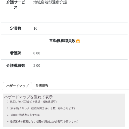
介護サービ
地域密着型通所介護
ス
定員数
10
常勤換算職員数
看護師
0.00
介護職員数
2.00
災害情報
ハザードマップ
ハザードマップを重ねて表示
表示したい[区域名]を選択（複数選択可）
[表示]をクリック（該当区域が多いと数十秒かかります）
[詳細]で透過率を変更可能
選択区域を変更したり地図を移動したら[表示]を再クリック