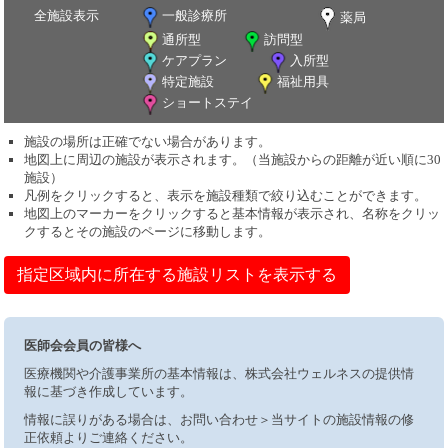
全施設表示
一般診療所
薬局
通所型
訪問型
ケアプラン
入所型
特定施設
福祉用具
ショートステイ
施設の場所は正確でない場合があります。
地図上に周辺の施設が表示されます。（当施設からの距離が近い順に30
施設）
凡例をクリックすると、表示を施設種類で絞り込むことができます。
地図上のマーカーをクリックすると基本情報が表示され、名称をクリッ
クするとその施設のページに移動します。
指定区域内に所在する施設リストを表示する
医師会会員の皆様へ
医療機関や介護事業所の基本情報は、株式会社ウェルネスの提供情
報に基づき作成しています。
情報に誤りがある場合は、お問い合わせ＞当サイトの施設情報の修
正依頼よりご連絡ください。