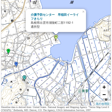
×
介護予防センター 早稲田イーライ
フきらり
島根県出雲市湖陵町二部1192-1
通所型
+
−
国土地理院
Shoreline data is derived from: United States. National Imagery and Mapping Agency. "Vector Map Level 0
(VMAP0)." Bethesda, MD: Denver, CO: The Agency; USGS Information Services, 1997.