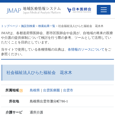
トップページ
>
施設別検索
>
検索結果一覧
> 社会福祉法人ひらた福祉会 花水木
JMAPは、各都道府県医師会、郡市区医師会や会員が、自地域の将来の医療
や介護の提供体制について検討を行う際の参考、ツールとして活用してい
ただくことを目的としています。
当サイトで使用している各種情報の出典は、
各情報のソースについて
をご
参照ください。
社会福祉法人ひらた福祉会 花水木
所属地域
島根県
｜
出雲医療圏
｜
出雲市
所在地
島根県出雲市灘分町786-1
介護サービ
通所介護