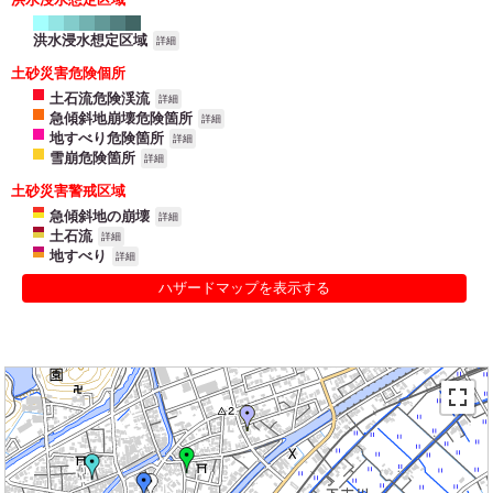
洪水浸水想定区域
詳細
土砂災害危険個所
土石流危険渓流
詳細
急傾斜地崩壊危険箇所
詳細
地すべり危険箇所
詳細
雪崩危険箇所
詳細
土砂災害警戒区域
急傾斜地の崩壊
詳細
土石流
詳細
地すべり
詳細
ハザードマップを表示する