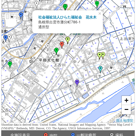
×
社会福祉法人ひらた福祉会 花水木
島根県出雲市灘分町786-1
通所型
+
−
国土地理院
Shoreline data is derived from: United States. National Imagery and Mapping Agency. "Vector Map Level 0
(VMAP0)." Bethesda, MD: Denver, CO: The Agency; USGS Information Services, 1997.
全施設表示
一般診療所
歯科
病院