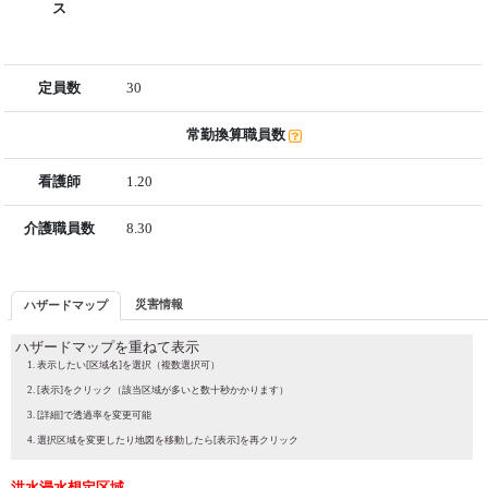
ス
定員数
30
常勤換算職員数
看護師
1.20
介護職員数
8.30
災害情報
ハザードマップ
ハザードマップを重ねて表示
表示したい[区域名]を選択（複数選択可）
[表示]をクリック（該当区域が多いと数十秒かかります）
[詳細]で透過率を変更可能
選択区域を変更したり地図を移動したら[表示]を再クリック
洪水浸水想定区域