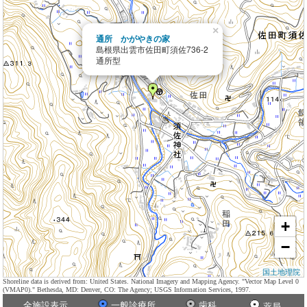
×
通所 かがやきの家
島根県出雲市佐田町須佐736-2
通所型
+
−
国土地理院
Shoreline data is derived from: United States. National Imagery and Mapping Agency. "Vector Map Level 0
(VMAP0)." Bethesda, MD: Denver, CO: The Agency; USGS Information Services, 1997.
全施設表示
一般診療所
歯科
薬局