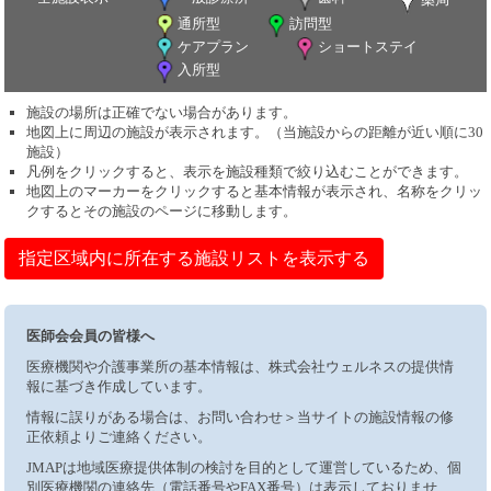
通所型
訪問型
ケアプラン
ショートステイ
入所型
施設の場所は正確でない場合があります。
地図上に周辺の施設が表示されます。（当施設からの距離が近い順に30
施設）
凡例をクリックすると、表示を施設種類で絞り込むことができます。
地図上のマーカーをクリックすると基本情報が表示され、名称をクリッ
クするとその施設のページに移動します。
指定区域内に所在する施設リストを表示する
医師会会員の皆様へ
医療機関や介護事業所の基本情報は、株式会社ウェルネスの提供情
報に基づき作成しています。
情報に誤りがある場合は、お問い合わせ＞当サイトの施設情報の修
正依頼よりご連絡ください。
JMAPは地域医療提供体制の検討を目的として運営しているため、個
別医療機関の連絡先（電話番号やFAX番号）は表示しておりませ