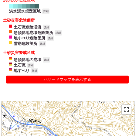
洪水浸水想定区域
詳細
土砂災害危険個所
土石流危険渓流
詳細
急傾斜地崩壊危険箇所
詳細
地すべり危険箇所
詳細
雪崩危険箇所
詳細
土砂災害警戒区域
急傾斜地の崩壊
詳細
土石流
詳細
地すべり
詳細
ハザードマップを表示する