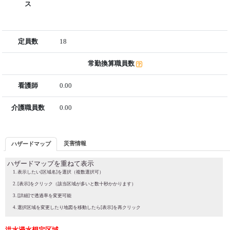
ス
定員数
18
常勤換算職員数
看護師
0.00
介護職員数
0.00
災害情報
ハザードマップ
ハザードマップを重ねて表示
表示したい[区域名]を選択（複数選択可）
[表示]をクリック（該当区域が多いと数十秒かかります）
[詳細]で透過率を変更可能
選択区域を変更したり地図を移動したら[表示]を再クリック
洪水浸水想定区域