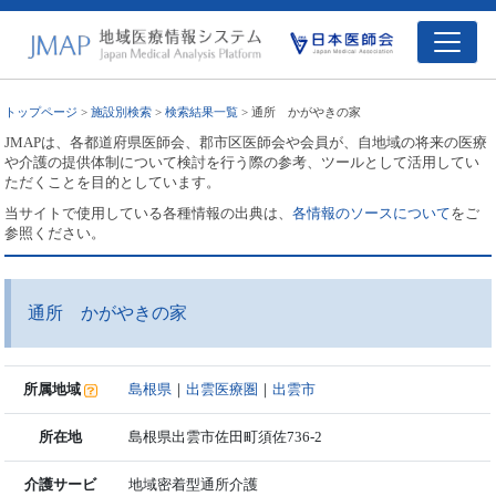
トップページ
>
施設別検索
>
検索結果一覧
> 通所 かがやきの家
JMAPは、各都道府県医師会、郡市区医師会や会員が、自地域の将来の医療
や介護の提供体制について検討を行う際の参考、ツールとして活用してい
ただくことを目的としています。
当サイトで使用している各種情報の出典は、
各情報のソースについて
をご
参照ください。
通所 かがやきの家
所属地域
島根県
｜
出雲医療圏
｜
出雲市
所在地
島根県出雲市佐田町須佐736-2
介護サービ
地域密着型通所介護