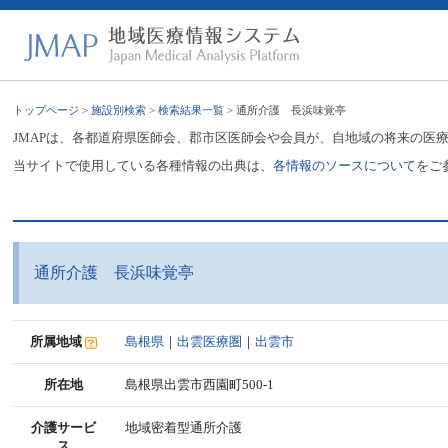
トップページ
>
施設別検索
>
検索結果一覧
> 通所介護 長浜味覚亭
JMAPは、各都道府県医師会、郡市区医師会や会員が、自地域の将来の医
当サイトで使用している各種情報の出典は、
各情報のソースについて
をご
通所介護 長浜味覚亭
所属地域
島根県
｜
出雲医療圏
｜
出雲市
所在地
島根県出雲市西園町500-1
介護サービ
地域密着型通所介護
ス