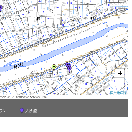
+
−
国土地理院
ency; USGS Information Services, 1997.
ラン
入所型