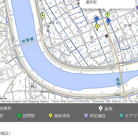
通所型
tes. National Imagery and Mapping Agency. "Vector Map Level 0 (VMAP0)." Bethesda, MD: Denver, CO: The Ag
診療所
薬局
型
訪問型
福祉用具
特定施設
ケアプ
0施設）