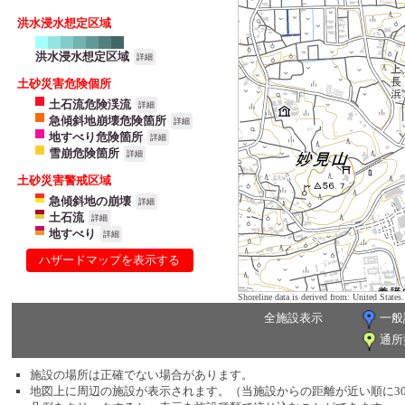
洪水浸水想定区域
洪水浸水想定区域
詳細
土砂災害危険個所
土石流危険渓流
詳細
急傾斜地崩壊危険箇所
詳細
地すべり危険箇所
詳細
雪崩危険箇所
詳細
土砂災害警戒区域
急傾斜地の崩壊
詳細
土石流
詳細
地すべり
詳細
ハザードマップを表示する
Shoreline data is derived from: United Sta
全施設表示
一般
通所
施設の場所は正確でない場合があります。
地図上に周辺の施設が表示されます。（当施設からの距離が近い順に3