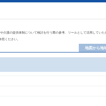
療や介護の提供体制について検討を行う際の参考、ツールとして活用していた
参照ください。
地図から地