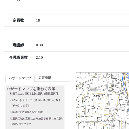
定員数
18
看護師
0.30
介護職員数
2.10
災害情報
ハザードマップ
ハザードマップを重ねて表示
表示したい[区域名]を選択（複数選択可）
[表示]をクリック（該当区域が多いと数十
秒かかります）
[詳細]で透過率を変更可能
選択区域を変更したり地図を移動したら[表
示]を再クリック