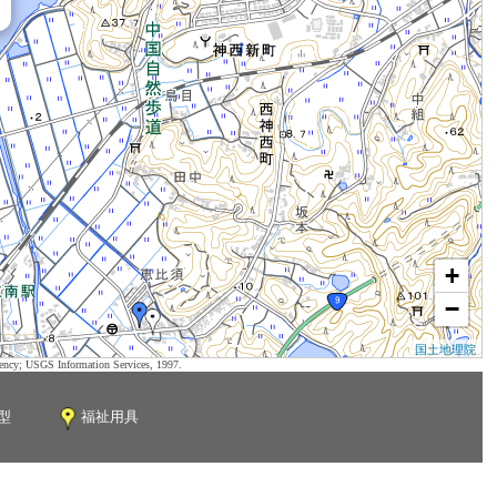
+
−
国土地理院
ency; USGS Information Services, 1997.
型
福祉用具