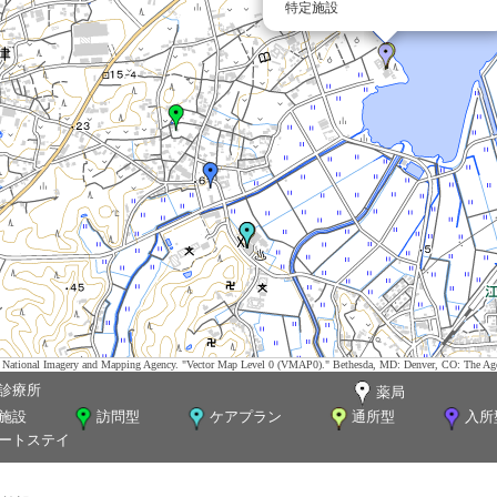
特定施設
tes. National Imagery and Mapping Agency. "Vector Map Level 0 (VMAP0)." Bethesda, MD: Denver, CO: The Ag
診療所
薬局
施設
訪問型
ケアプラン
通所型
入所
ートステイ