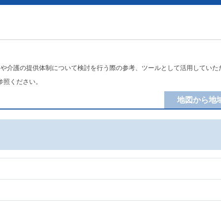
療や介護の提供体制について検討を行う際の参考、ツールとして活用していた
参照ください。
地図から地