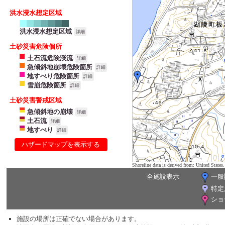
洪水浸水想定区域
洪水浸水想定区域
詳細
土砂災害危険個所
土石流危険渓流
詳細
急傾斜地崩壊危険箇所
詳細
地すべり危険箇所
詳細
雪崩危険箇所
詳細
土砂災害警戒区域
急傾斜地の崩壊
詳細
土石流
詳細
地すべり
詳細
ハザードマップを表示する
Shoreline data is derived from: United Sta
全施設表示
一般
特定
ショ
施設の場所は正確でない場合があります。