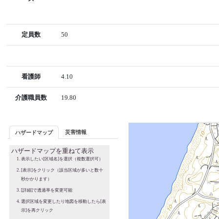
定員数
50
看護師
4.10
介護職員数
19.80
災害情報
ハザードマップ
ハザードマップを重ねて表示
表示したい[区域名]を選択（複数選択可）
[表示]をクリック（該当区域が多いと数十
秒かかります）
[詳細]で透過率を変更可能
選択区域を変更したり地図を移動したら[表
示]を再クリック