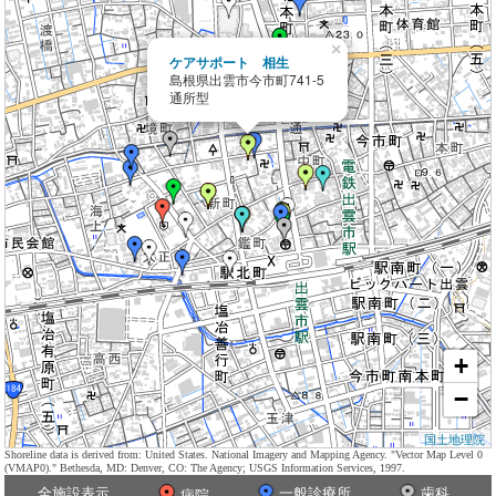
×
ケアサポート 相生
島根県出雲市今市町741-5
通所型
+
−
国土地理院
Shoreline data is derived from: United States. National Imagery and Mapping Agency. "Vector Map Level 0
(VMAP0)." Bethesda, MD: Denver, CO: The Agency; USGS Information Services, 1997.
全施設表示
一般診療所
歯科
病院