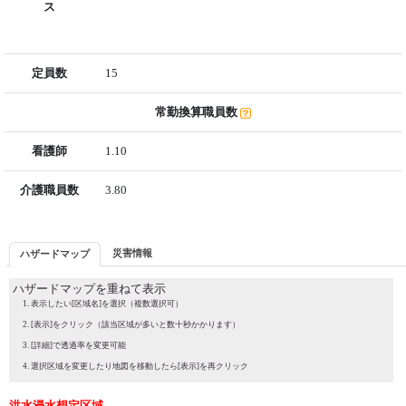
ス
定員数
15
常勤換算職員数
看護師
1.10
介護職員数
3.80
災害情報
ハザードマップ
ハザードマップを重ねて表示
表示したい[区域名]を選択（複数選択可）
[表示]をクリック（該当区域が多いと数十秒かかります）
[詳細]で透過率を変更可能
選択区域を変更したり地図を移動したら[表示]を再クリック
洪水浸水想定区域