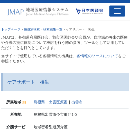
トップページ
>
施設別検索
>
検索結果一覧
> ケアサポート 相生
JMAPは、各都道府県医師会、郡市区医師会や会員が、自地域の将来の医療
や介護の提供体制について検討を行う際の参考、ツールとして活用してい
ただくことを目的としています。
当サイトで使用している各種情報の出典は、
各情報のソースについて
をご
参照ください。
ケアサポート 相生
所属地域
島根県
｜
出雲医療圏
｜
出雲市
所在地
島根県出雲市今市町741-5
介護サービ
地域密着型通所介護