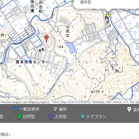
通所型
tes. National Imagery and Mapping Agency. "Vector Map Level 0 (VMAP0)." Bethesda, MD: Denver, CO: The Ag
一般診療所
歯科
薬
型
訪問型
入所型
ケアプラン
0施設）