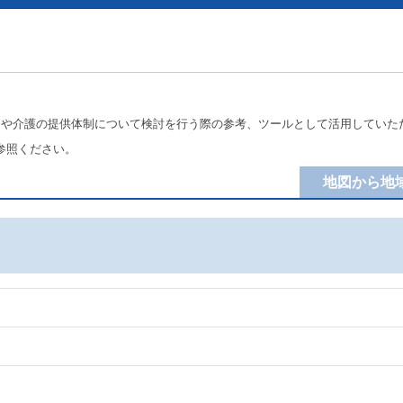
療や介護の提供体制について検討を行う際の参考、ツールとして活用していた
参照ください。
地図から地