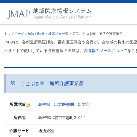
トップページ
>
施設別検索
>
検索結果一覧
> 第二ことぶき園 通所介護事業所
JMAPは、各都道府県医師会、郡市区医師会や会員が、自地域の将来の医
当サイトで使用している各種情報の出典は、
各情報のソースについて
をご
第二ことぶき園 通所介護事業所
所属地域
島根県
｜
出雲医療圏
｜
出雲市
所在地
島根県出雲市古志町2105-1
介護サービ
通所介護
ス