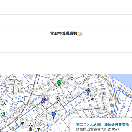
常勤換算職員数
第二ことぶき園 通所介護事業所
島根県出雲市古志町2105-1