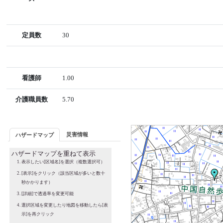
定員数
30
看護師
1.00
介護職員数
5.70
災害情報
ハザードマップ
ハザードマップを重ねて表示
表示したい[区域名]を選択（複数選択可）
[表示]をクリック（該当区域が多いと数十
秒かかります）
[詳細]で透過率を変更可能
選択区域を変更したり地図を移動したら[表
示]を再クリック