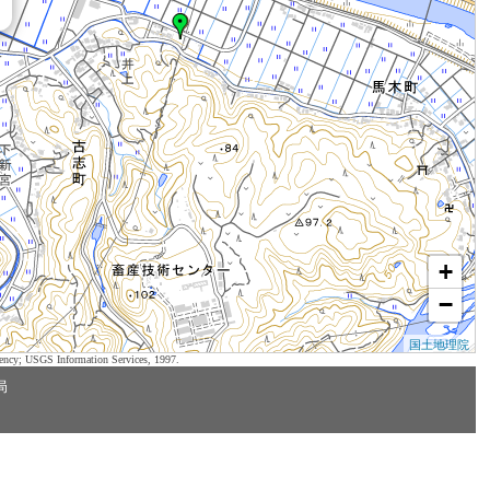
+
−
国土地理院
ency; USGS Information Services, 1997.
局