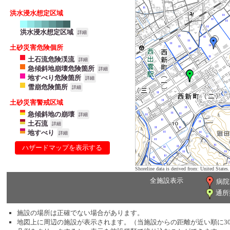
洪水浸水想定区域
洪水浸水想定区域
詳細
土砂災害危険個所
土石流危険渓流
詳細
急傾斜地崩壊危険箇所
詳細
地すべり危険箇所
詳細
雪崩危険箇所
詳細
土砂災害警戒区域
急傾斜地の崩壊
詳細
土石流
詳細
地すべり
詳細
ハザードマップを表示する
Shoreline data is derived from: United Sta
全施設表示
病院
通所
施設の場所は正確でない場合があります。
地図上に周辺の施設が表示されます。（当施設からの距離が近い順に3