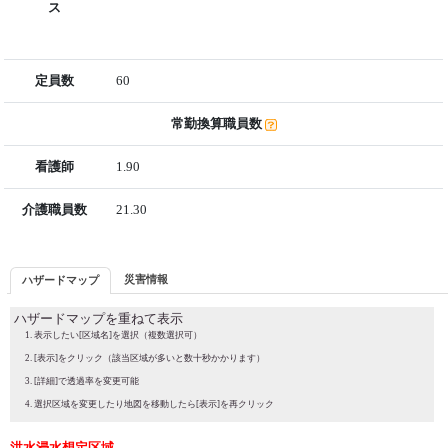
ス
定員数
60
常勤換算職員数
看護師
1.90
介護職員数
21.30
災害情報
ハザードマップ
ハザードマップを重ねて表示
表示したい[区域名]を選択（複数選択可）
[表示]をクリック（該当区域が多いと数十秒かかります）
[詳細]で透過率を変更可能
選択区域を変更したり地図を移動したら[表示]を再クリック
洪水浸水想定区域