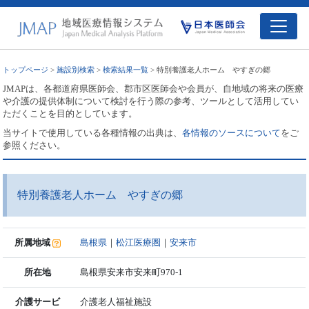
トップページ
>
施設別検索
>
検索結果一覧
> 特別養護老人ホーム やすぎの郷
JMAPは、各都道府県医師会、郡市区医師会や会員が、自地域の将来の医療
や介護の提供体制について検討を行う際の参考、ツールとして活用してい
ただくことを目的としています。
当サイトで使用している各種情報の出典は、
各情報のソースについて
をご
参照ください。
特別養護老人ホーム やすぎの郷
所属地域
島根県
｜
松江医療圏
｜
安来市
所在地
島根県安来市安来町970-1
介護サービ
介護老人福祉施設