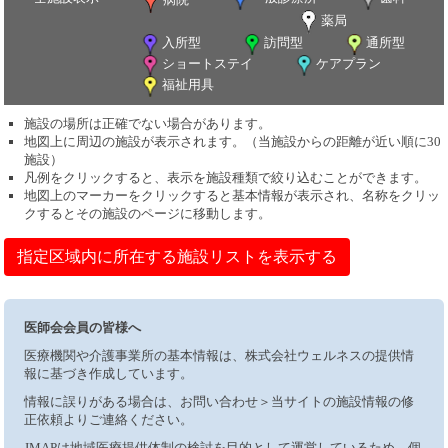
薬局
入所型
訪問型
通所型
ショートステイ
ケアプラン
福祉用具
施設の場所は正確でない場合があります。
地図上に周辺の施設が表示されます。（当施設からの距離が近い順に30
施設）
凡例をクリックすると、表示を施設種類で絞り込むことができます。
地図上のマーカーをクリックすると基本情報が表示され、名称をクリッ
クするとその施設のページに移動します。
指定区域内に所在する施設リストを表示する
医師会会員の皆様へ
医療機関や介護事業所の基本情報は、株式会社ウェルネスの提供情
報に基づき作成しています。
情報に誤りがある場合は、お問い合わせ＞当サイトの施設情報の修
正依頼よりご連絡ください。
JMAPは地域医療提供体制の検討を目的として運営しているため、個