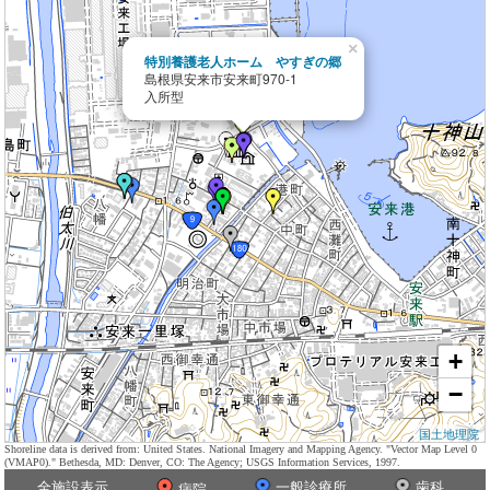
×
特別養護老人ホーム やすぎの郷
島根県安来市安来町970-1
入所型
+
−
国土地理院
Shoreline data is derived from: United States. National Imagery and Mapping Agency. "Vector Map Level 0
(VMAP0)." Bethesda, MD: Denver, CO: The Agency; USGS Information Services, 1997.
全施設表示
一般診療所
歯科
病院