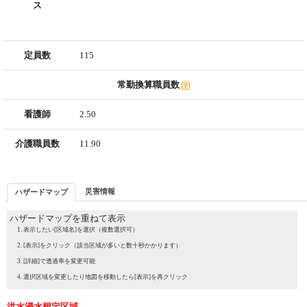
ス
定員数
115
常勤換算職員数
看護師
2.50
介護職員数
11.90
災害情報
ハザードマップ
ハザードマップを重ねて表示
表示したい[区域名]を選択（複数選択可）
[表示]をクリック（該当区域が多いと数十秒かかります）
[詳細]で透過率を変更可能
選択区域を変更したり地図を移動したら[表示]を再クリック
洪水浸水想定区域