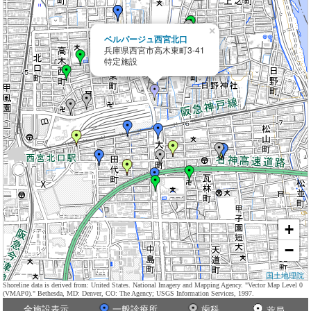
×
ベルパージュ西宮北口
兵庫県西宮市高木東町3-41
特定施設
+
−
国土地理院
Shoreline data is derived from: United States. National Imagery and Mapping Agency. "Vector Map Level 0
(VMAP0)." Bethesda, MD: Denver, CO: The Agency; USGS Information Services, 1997.
全施設表示
一般診療所
歯科
薬局