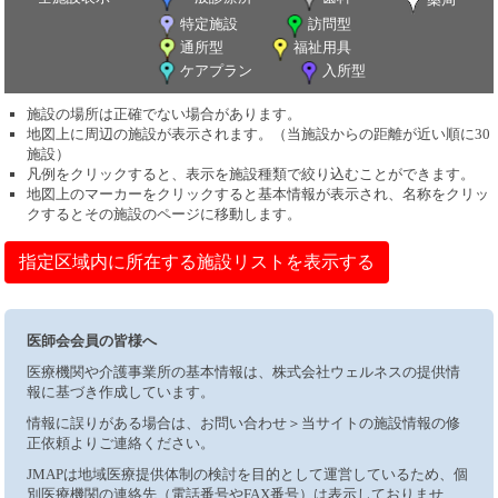
特定施設
訪問型
通所型
福祉用具
ケアプラン
入所型
施設の場所は正確でない場合があります。
地図上に周辺の施設が表示されます。（当施設からの距離が近い順に30
施設）
凡例をクリックすると、表示を施設種類で絞り込むことができます。
地図上のマーカーをクリックすると基本情報が表示され、名称をクリッ
クするとその施設のページに移動します。
指定区域内に所在する施設リストを表示する
医師会会員の皆様へ
医療機関や介護事業所の基本情報は、株式会社ウェルネスの提供情
報に基づき作成しています。
情報に誤りがある場合は、お問い合わせ＞当サイトの施設情報の修
正依頼よりご連絡ください。
JMAPは地域医療提供体制の検討を目的として運営しているため、個
別医療機関の連絡先（電話番号やFAX番号）は表示しておりませ