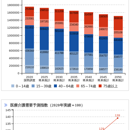
1800000
253944
299510
311209
1600000
307686
314597
336505
369939
233581
1400000
197181
203061
234340
262660
1200000
611932
609423
246672
581416
205108
533918
1000000
479005
452955
440409
800000
600000
436344
418992
411788
401127
377581
354757
334577
400000
200000
219110
199819
182625
172610
170858
166577
158180
0
2020
2025
2030
2035
2040
2045
2050
国勢調査
将来推計
将来推計
将来推計
将来推計
将来推計
将来推計
0～14歳
15～39歳
40～64歳
65～74歳
75歳以上
医療介護需要予測指数（2020年実績＝100）
145
139
140
135
129