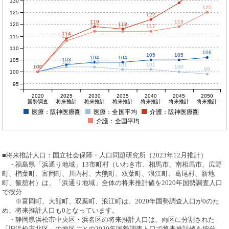
130
125
125
122
119
119
120
118
117
117
117
114
113
115
110
106
105
105
104
104
103
105
102
102
101
101
100
100
100
100
100
99
100
95
2020
2025
2030
2035
2040
2045
2050
国勢調査
将来推計
将来推計
将来推計
将来推計
将来推計
将来推計
医療：阪神医療圏
医療：全国平均
介護：阪神医療圏
介護：全国平均
■将来推計人口：国立社会保障・人口問題研究所（2023年12月推計）
・福島県「浜通り地域」13市町村（いわき市、相馬市、南相馬市、広野
町、楢葉町、富岡町、川内村、大熊町、双葉町、浪江町、葛尾村、新地
町、飯舘村）は、「浜通り地域」全体の将来推計値を2020年国勢調査人口
で按分
※富岡町、大熊町、双葉町、浪江町は、2020年国勢調査人口が0のた
め、将来推計人口も0となっています。
・静岡県浜松市中央区・浜名区の将来推計人口は、両区に分割された
「旧浜松市北区」の地区ごとの2020年国勢調査人口で将来推計値を按分