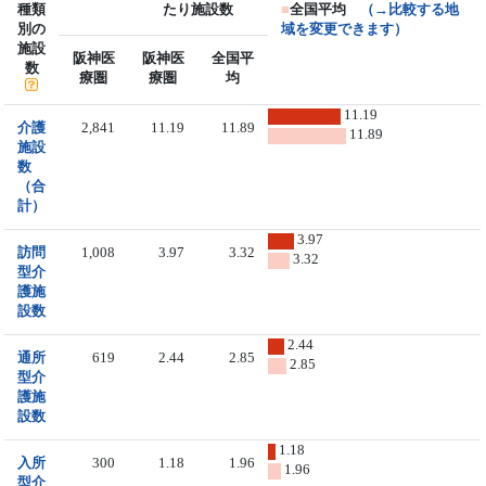
種類
たり施設数
■
全国平均
（→比較する地
別の
域を変更できます）
施設
阪神医
阪神医
全国平
数
療圏
療圏
均
11.19
介護
2,841
11.19
11.89
11.89
施設
数
（合
計）
3.97
訪問
1,008
3.97
3.32
3.32
型介
護施
設数
2.44
通所
619
2.44
2.85
2.85
型介
護施
設数
1.18
入所
300
1.18
1.96
1.96
型介