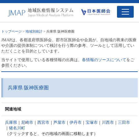
トップページ
>
地域別統計
> 兵庫県 阪神医療圏
JMAPは、各都道府県医師会、郡市区医師会や会員が、自地域の将来の医療
や介護の提供体制について検討を行う際の参考、ツールとして活用してい
ただくことを目的としています。
当サイトで使用している各種情報の出典は、
各情報のソースについて
をご
参照ください。
兵庫県 阪神医療圏
関連地域
兵庫県
｜
尼崎市
｜
西宮市
｜
芦屋市
｜
伊丹市
｜
宝塚市
｜
川西市
｜
三田市
｜
猪名川町
（クリックすると、その地域の画面に移動します）