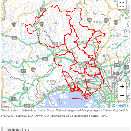
+
−
国土地理院
Shoreline data is derived from: United States. National Imagery and Mapping Agency. "Vector Map Level 0
(VMAP0)." Bethesda, MD: Denver, CO: The Agency; USGS Information Services, 1997.
将来推計人口