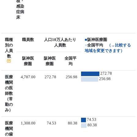
核・
感染
症病
床
職種
職員数
人口10万人あたり
■
阪神医療圏
別の
人員数
■
全国平均
（→比較する
人員
地域を変更できます）
数
阪神医
阪神医
全国平
療圏
療圏
均
272.78
医療
4,787.00
272.78
256.98
256.98
機関
の医
師数
（常
勤の
み）
74.53
医療
1,308.00
74.53
80.38
80.38
機関
の歯