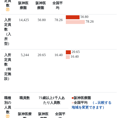
定員
阪神医
阪神医
全国平
数
療圏
療圏
均
56.80
入所
14,425
56.80
78.26
78.26
定員
数
（入
所
型）
20.65
入所
5,244
20.65
16.40
16.40
定員
数
（特
定施
設）
職種
職員数
75歳以上1千人あ
■
阪神医療圏
別の
たり人員数
■
全国平均
（→比較する
人員
地域を変更できます）
数
阪神医療
阪神医
全国平