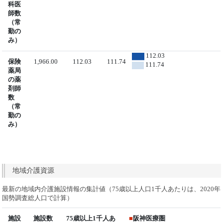
科医
師数
（常
勤の
み）
112.03
保険
1,966.00
112.03
111.74
111.74
薬局
の薬
剤師
数
（常
勤の
み）
地域介護資源
最新の地域内介護施設情報の集計値（75歳以上人口1千人あたりは、2020年
国勢調査総人口で計算）
施設
施設数
75歳以上1千人あ
■
阪神医療圏