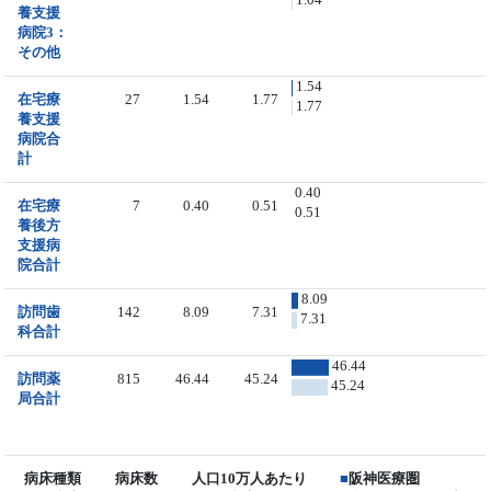
養支援
病院3：
その他
1.54
在宅療
27
1.54
1.77
1.77
養支援
病院合
計
0.40
在宅療
7
0.40
0.51
0.51
養後方
支援病
院合計
8.09
訪問歯
142
8.09
7.31
7.31
科合計
46.44
訪問薬
815
46.44
45.24
45.24
局合計
病床種類
病床数
人口10万人あたり
■
阪神医療圏