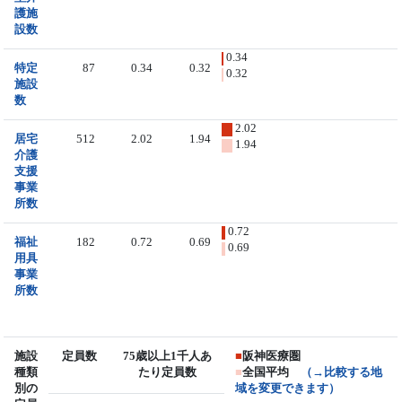
護施
設数
0.34
特定
87
0.34
0.32
0.32
施設
数
2.02
居宅
512
2.02
1.94
1.94
介護
支援
事業
所数
0.72
福祉
182
0.72
0.69
0.69
用具
事業
所数
施設
定員数
75歳以上1千人あ
■
阪神医療圏
種類
たり定員数
■
全国平均
（→比較する地
別の
域を変更できます）