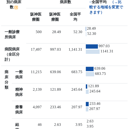
別の病床
病床数
■
全国平均
（→比
数
較する地域を変更で
きます）
阪神医
阪神医
全国平
療圏
療圏
均
28.49
一般診療
500
28.49
52.30
52.30
所病床
997.03
病院病床
17,497
997.03
1,141.31
1141.31
（全区分
計）
639.06
病
一般
11,215
639.06
683.75
683.75
床
病床
分
121.89
類
精神
2,139
121.89
245.64
245.64
病床
233.46
療養
4,097
233.46
207.97
207.97
病床
2.63
結
46
2.63
3.95
3.95