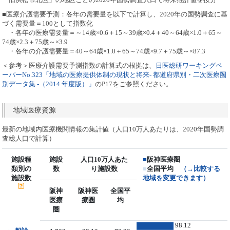
■医療介護需要予測：各年の需要量を以下で計算し、2020年の国勢調査に基
づく需要量＝100として指数化
・各年の医療需要量＝～14歳×0.6＋15～39歳×0.4＋40～64歳×1.0＋65～
74歳×2.3＋75歳～×3.9
・各年の介護需要量＝40～64歳×1.0＋65～74歳×9.7＋75歳～×87.3
＜参考＞医療介護需要予測指数の計算式の根拠は、
日医総研ワーキングペ
ーパーNo.323「地域の医療提供体制の現状と将来- 都道府県別・二次医療圏
別データ集 -（2014 年度版）」
のP17をご参照ください。
地域医療資源
最新の地域内医療機関情報の集計値（人口10万人あたりは、2020年国勢調
査総人口で計算）
施設種
施設
人口10万人あた
■
阪神医療圏
類別の
数
り施設数
■
全国平均
（→比較する
施設数
地域を変更できます）
阪神
阪神医
全国平
医療
療圏
均
圏
98.12