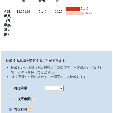
圏
療圏
均
51.40
介護
13,051.91
51.40
66.27
66.27
職員
（常
勤換
算人
数）
比較する地域を変更することができます。
比較したい地域（都道府県／二次医療圏／市区町村）を選択し
て、ボタンを押してください。
都道府県が空欄の場合は「全国平均」と比較します。
都道府県
二次医療圏
市区町村