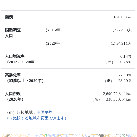
面積
650.03k㎡
国勢調査
（2015年）
1,757,453人
人口
（2020年）
1,754,911人
人口増減率
-0.14％
（2015～2020年）
（※） -0.75％
高齢化率
27.80％
（65歳以上・2020年）
（※） 28.60％
人口密度
2,699.70人／k㎡
（2020年）
（※） 338.30人／k㎡
（※）比較地域：
全国平均
（→比較する地域を変更できます）