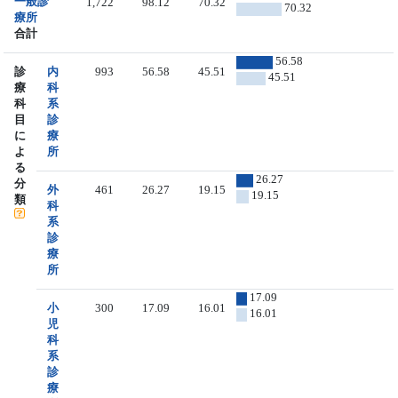
一般診
1,722
98.12
70.32
70.32
療所
合計
56.58
診
内
993
56.58
45.51
45.51
療
科
科
系
目
診
に
療
よ
所
る
26.27
分
外
461
26.27
19.15
19.15
類
科
系
診
療
所
17.09
小
300
17.09
16.01
16.01
児
科
系
診
療