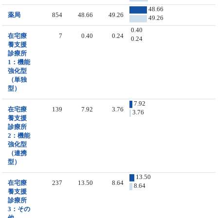
48.66
薬局
854
48.66
49.26
49.26
0.40
在宅療
7
0.40
0.24
0.24
養支援
診療所
1：機能
強化型
（単独
型）
7.92
在宅療
139
7.92
3.76
3.76
養支援
診療所
2：機能
強化型
（連携
型）
13.50
在宅療
237
13.50
8.64
8.64
養支援
診療所
3：その
他