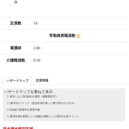
ス
定員数
19
常勤換算職員数
看護師
2.80
介護職員数
9.50
災害情報
ハザードマップ
ハザードマップを重ねて表示
表示したい[区域名]を選択（複数選択可）
[表示]をクリック（該当区域が多いと数十秒かかります）
[詳細]で透過率を変更可能
選択区域を変更したり地図を移動したら[表示]を再クリック
洪水浸水想定区域