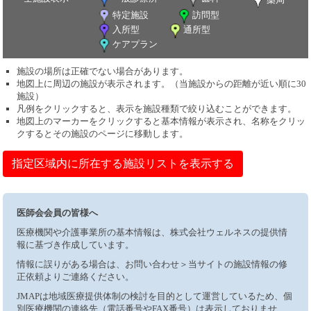
特定施設
訪問型
入所型
通所型
ケアプラン
施設の場所は正確でない場合があります。
地図上に周辺の施設が表示されます。（当施設からの距離が近い順に30
施設）
凡例をクリックすると、表示を施設種類で絞り込むことができます。
地図上のマーカーをクリックすると基本情報が表示され、名称をクリッ
クするとその施設のページに移動します。
指定区域内に所在する施設リストを表示する
医師会会員の皆様へ
医療機関や介護事業所の基本情報は、株式会社ウェルネスの提供情
報に基づき作成しています。
情報に誤りがある場合は、お問い合わせ＞当サイトの施設情報の修
正依頼よりご連絡ください。
JMAPは地域医療提供体制の検討を目的として運営しているため、個
別医療機関の連絡先（電話番号やFAX番号）は表示しておりませ