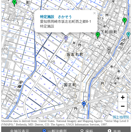
×
特定施設 さかそう
愛知県岡崎市坂左右町西之郷8-1
特定施設
+
−
国土地理院
Shoreline data is derived from: United States. National Imagery and Mapping Agency. "Vector Map Level 0
(VMAP0)." Bethesda, MD: Denver, CO: The Agency; USGS Information Services, 1997.
全施設表示
一般診療所
歯科
薬局