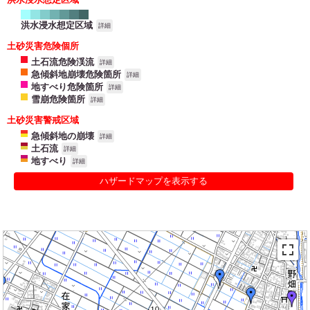
洪水浸水想定区域
詳細
土砂災害危険個所
土石流危険渓流
詳細
急傾斜地崩壊危険箇所
詳細
地すべり危険箇所
詳細
雪崩危険箇所
詳細
土砂災害警戒区域
急傾斜地の崩壊
詳細
土石流
詳細
地すべり
詳細
ハザードマップを表示する