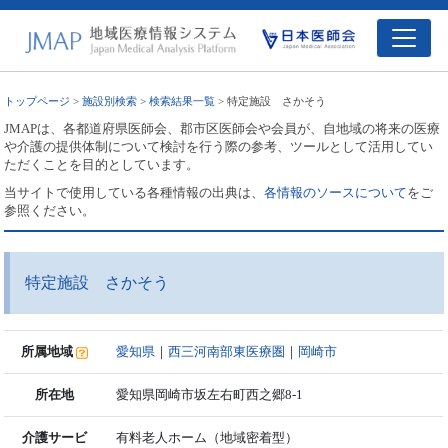
トップページ
>
施設別検索
>
検索結果一覧
> 特定施設 さかそう
JMAPは、各都道府県医師会、郡市区医師会や会員が、自地域の将来の医療
や介護の提供体制について検討を行う際の参考、ツールとして活用してい
ただくことを目的としています。
当サイトで使用している各種情報の出典は、
各情報のソースについて
をご
参照ください。
特定施設 さかそう
所属地域
愛知県
｜
西三河南部東医療圏
｜
岡崎市
所在地
愛知県岡崎市坂左右町西之郷8-1
介護サービ
有料老人ホーム（地域密着型）