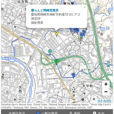
×
愛らんど岡崎営業所
愛知県岡崎市洞町字的場72-2ピアゴ
洞店2F
福祉用具
+
−
国土地理院
Shoreline data is derived from: United States. National Imagery and Mapping Agency. "Vector Map Level 0
(VMAP0)." Bethesda, MD: Denver, CO: The Agency; USGS Information Services, 1997.
全施設表示
一般診療所
歯科
薬局