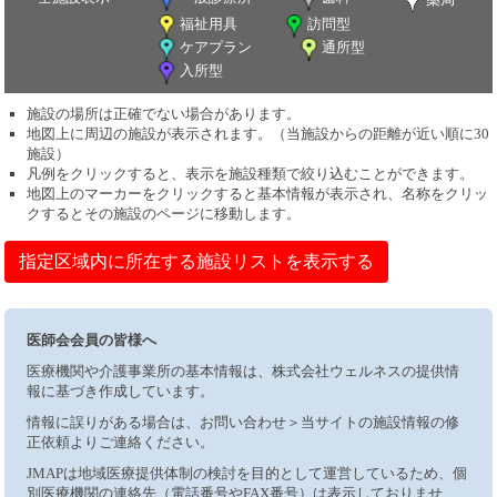
福祉用具
訪問型
ケアプラン
通所型
入所型
施設の場所は正確でない場合があります。
地図上に周辺の施設が表示されます。（当施設からの距離が近い順に30
施設）
凡例をクリックすると、表示を施設種類で絞り込むことができます。
地図上のマーカーをクリックすると基本情報が表示され、名称をクリッ
クするとその施設のページに移動します。
指定区域内に所在する施設リストを表示する
医師会会員の皆様へ
医療機関や介護事業所の基本情報は、株式会社ウェルネスの提供情
報に基づき作成しています。
情報に誤りがある場合は、お問い合わせ＞当サイトの施設情報の修
正依頼よりご連絡ください。
JMAPは地域医療提供体制の検討を目的として運営しているため、個
別医療機関の連絡先（電話番号やFAX番号）は表示しておりませ