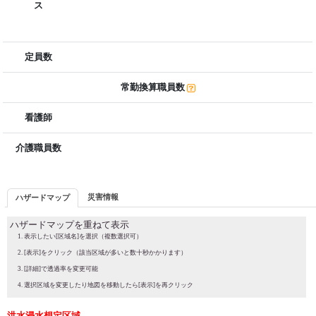
ス
定員数
常勤換算職員数
看護師
介護職員数
災害情報
ハザードマップ
ハザードマップを重ねて表示
表示したい[区域名]を選択（複数選択可）
[表示]をクリック（該当区域が多いと数十秒かかります）
[詳細]で透過率を変更可能
選択区域を変更したり地図を移動したら[表示]を再クリック
洪水浸水想定区域