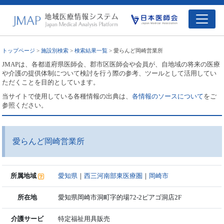
トップページ
>
施設別検索
>
検索結果一覧
> 愛らんど岡崎営業所
JMAPは、各都道府県医師会、郡市区医師会や会員が、自地域の将来の医療
や介護の提供体制について検討を行う際の参考、ツールとして活用してい
ただくことを目的としています。
当サイトで使用している各種情報の出典は、
各情報のソースについて
をご
参照ください。
愛らんど岡崎営業所
所属地域
愛知県
｜
西三河南部東医療圏
｜
岡崎市
所在地
愛知県岡崎市洞町字的場72-2ピアゴ洞店2F
介護サービ
特定福祉用具販売