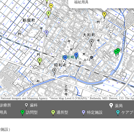
福祉用具
tes. National Imagery and Mapping Agency. "Vector Map Level 0 (VMAP0)." Bethesda, MD: Denver, CO: The Ag
診療所
歯科
薬局
用具
訪問型
通所型
特定施設
ケアプ
0施設）