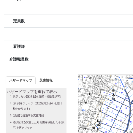
定員数
看護師
介護職員数
災害情報
ハザードマップ
ハザードマップを重ねて表示
表示したい[区域名]を選択（複数選択可）
[表示]をクリック（該当区域が多いと数十
秒かかります）
[詳細]で透過率を変更可能
選択区域を変更したり地図を移動したら[表
示]を再クリック