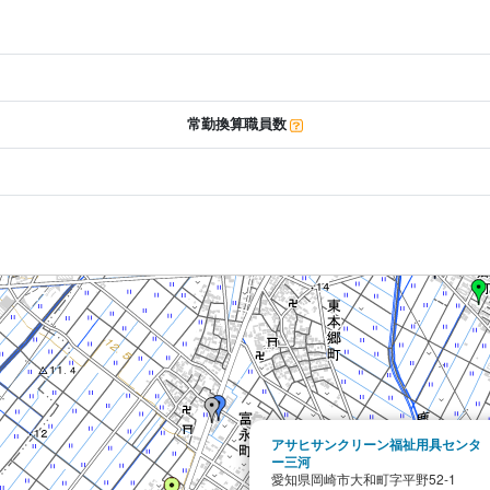
常勤換算職員数
アサヒサンクリーン福祉用具センタ
ー三河
愛知県岡崎市大和町字平野52-1