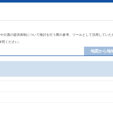
療や介護の提供体制について検討を行う際の参考、ツールとして活用していた
参照ください。
地図から地