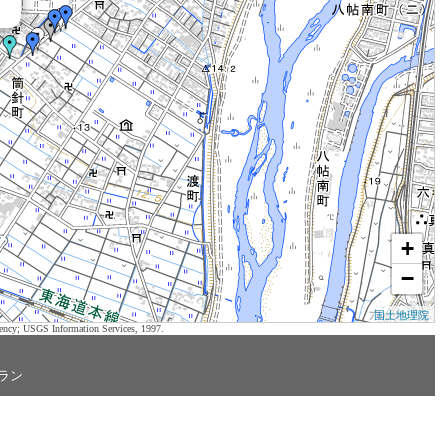
+
−
国土地理院
ency; USGS Information Services, 1997.
ラン