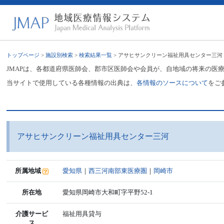
トップページ
>
施設別検索
>
検索結果一覧
> アサヒサンクリーン福祉用具センター三河
JMAPは、各都道府県医師会、郡市区医師会や会員が、自地域の将来の医
当サイトで使用している各種情報の出典は、
各情報のソースについて
をご
アサヒサンクリーン福祉用具センター三河
所属地域
愛知県
｜
西三河南部東医療圏
｜
岡崎市
所在地
愛知県岡崎市大和町字平野52-1
介護サービ
福祉用具貸与
ス