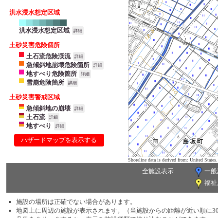
洪水浸水想定区域
洪水浸水想定区域
詳細
土砂災害危険個所
土石流危険渓流
詳細
急傾斜地崩壊危険箇所
詳細
地すべり危険箇所
詳細
雪崩危険箇所
詳細
土砂災害警戒区域
急傾斜地の崩壊
詳細
土石流
詳細
地すべり
詳細
ハザードマップを表示する
Shoreline data is derived from: United Sta
全施設表示
一般
福祉
施設の場所は正確でない場合があります。
地図上に周辺の施設が表示されます。（当施設からの距離が近い順に3