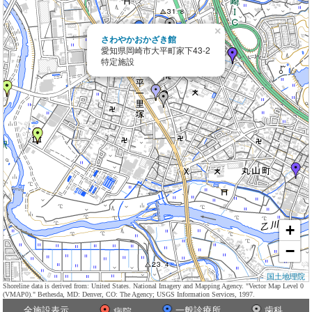
×
さわやかおかざき館
愛知県岡崎市大平町家下43-2
特定施設
+
−
国土地理院
Shoreline data is derived from: United States. National Imagery and Mapping Agency. "Vector Map Level 0
(VMAP0)." Bethesda, MD: Denver, CO: The Agency; USGS Information Services, 1997.
全施設表示
一般診療所
歯科
病院