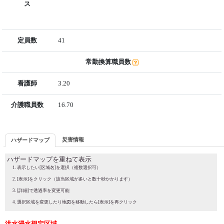
ス
定員数
41
常勤換算職員数
看護師
3.20
介護職員数
16.70
災害情報
ハザードマップ
ハザードマップを重ねて表示
表示したい[区域名]を選択（複数選択可）
[表示]をクリック（該当区域が多いと数十秒かかります）
[詳細]で透過率を変更可能
選択区域を変更したり地図を移動したら[表示]を再クリック
洪水浸水想定区域