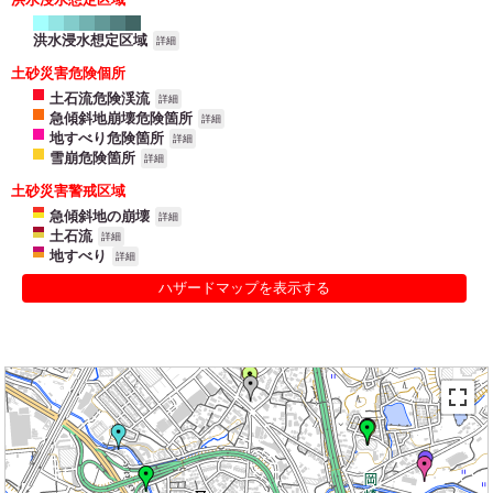
洪水浸水想定区域
詳細
土砂災害危険個所
土石流危険渓流
詳細
急傾斜地崩壊危険箇所
詳細
地すべり危険箇所
詳細
雪崩危険箇所
詳細
土砂災害警戒区域
急傾斜地の崩壊
詳細
土石流
詳細
地すべり
詳細
ハザードマップを表示する