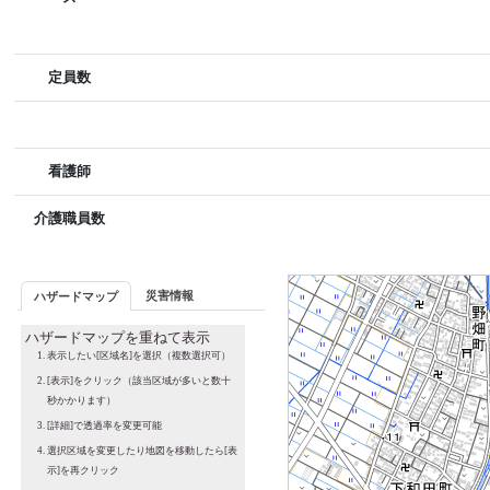
定員数
看護師
介護職員数
災害情報
ハザードマップ
ハザードマップを重ねて表示
表示したい[区域名]を選択（複数選択可）
[表示]をクリック（該当区域が多いと数十
秒かかります）
[詳細]で透過率を変更可能
選択区域を変更したり地図を移動したら[表
示]を再クリック