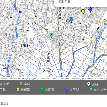
福祉用具
tes. National Imagery and Mapping Agency. "Vector Map Level 0 (VMAP0)." Bethesda, MD: Denver, CO: The Ag
診療所
歯科
薬局
用具
通所型
訪問型
入所型
ケアプラ
0施設）