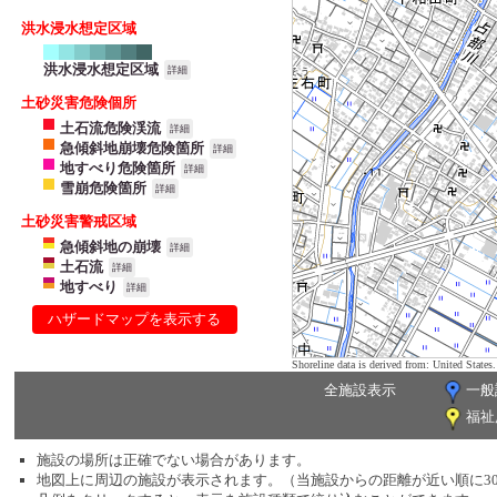
洪水浸水想定区域
洪水浸水想定区域
詳細
土砂災害危険個所
土石流危険渓流
詳細
急傾斜地崩壊危険箇所
詳細
地すべり危険箇所
詳細
雪崩危険箇所
詳細
土砂災害警戒区域
急傾斜地の崩壊
詳細
土石流
詳細
地すべり
詳細
ハザードマップを表示する
Shoreline data is derived from: United Sta
全施設表示
一般
福祉
施設の場所は正確でない場合があります。
地図上に周辺の施設が表示されます。（当施設からの距離が近い順に3