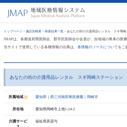
トップページ
>
施設別検索
>
検索結果一覧
> あなたの街の介護用品レンタル スギ岡崎
JMAPは、各都道府県医師会、郡市区医師会や会員が、自地域の将来の医
当サイトで使用している各種情報の出典は、
各情報のソースについて
をご
あなたの街の介護用品レンタル スギ岡崎ステーション
所属地域
愛知県
｜
西三河南部東医療圏
｜
岡崎市
所在地
愛知県岡崎市上地1-24-2
介護サービ
福祉用具貸与
ス