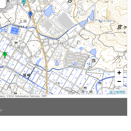
+
−
国土地理院
ency; USGS Information Services, 1997.
ン