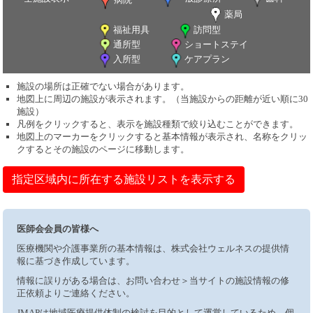
薬局
福祉用具
訪問型
通所型
ショートステイ
入所型
ケアプラン
施設の場所は正確でない場合があります。
地図上に周辺の施設が表示されます。（当施設からの距離が近い順に30
施設）
凡例をクリックすると、表示を施設種類で絞り込むことができます。
地図上のマーカーをクリックすると基本情報が表示され、名称をクリッ
クするとその施設のページに移動します。
指定区域内に所在する施設リストを表示する
医師会会員の皆様へ
医療機関や介護事業所の基本情報は、株式会社ウェルネスの提供情
報に基づき作成しています。
情報に誤りがある場合は、お問い合わせ＞当サイトの施設情報の修
正依頼よりご連絡ください。
JMAPは地域医療提供体制の検討を目的として運営しているため、個