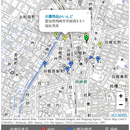
×
介護用品かいんど
愛知県岡崎市羽根西3-3-1
福祉用具
+
−
国土地理院
Shoreline data is derived from: United States. National Imagery and Mapping Agency. "Vector Map Level 0
(VMAP0)." Bethesda, MD: Denver, CO: The Agency; USGS Information Services, 1997.
全施設表示
一般診療所
歯科
病院