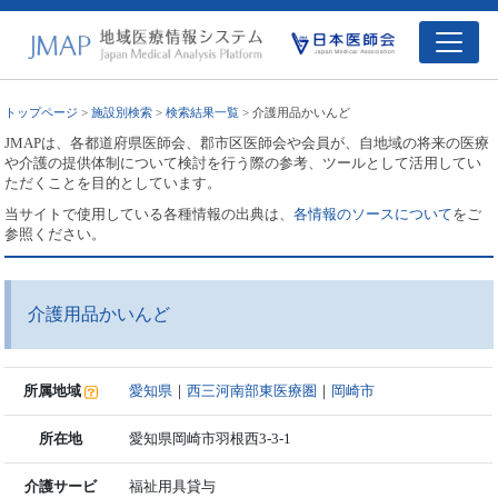
トップページ
>
施設別検索
>
検索結果一覧
> 介護用品かいんど
JMAPは、各都道府県医師会、郡市区医師会や会員が、自地域の将来の医療
や介護の提供体制について検討を行う際の参考、ツールとして活用してい
ただくことを目的としています。
当サイトで使用している各種情報の出典は、
各情報のソースについて
をご
参照ください。
介護用品かいんど
所属地域
愛知県
｜
西三河南部東医療圏
｜
岡崎市
所在地
愛知県岡崎市羽根西3-3-1
介護サービ
福祉用具貸与