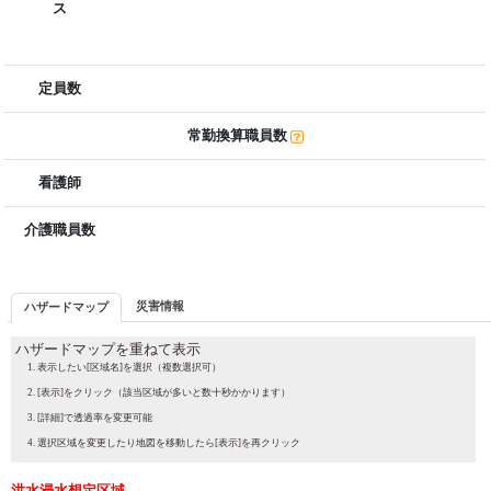
ス
定員数
常勤換算職員数
看護師
介護職員数
災害情報
ハザードマップ
ハザードマップを重ねて表示
表示したい[区域名]を選択（複数選択可）
[表示]をクリック（該当区域が多いと数十秒かかります）
[詳細]で透過率を変更可能
選択区域を変更したり地図を移動したら[表示]を再クリック
洪水浸水想定区域