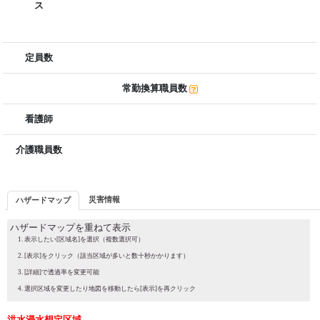
ス
定員数
常勤換算職員数
看護師
介護職員数
災害情報
ハザードマップ
ハザードマップを重ねて表示
表示したい[区域名]を選択（複数選択可）
[表示]をクリック（該当区域が多いと数十秒かかります）
[詳細]で透過率を変更可能
選択区域を変更したり地図を移動したら[表示]を再クリック
洪水浸水想定区域