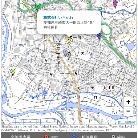
×
株式会社いちかわ
愛知県岡崎市大平町西上野107
福祉用具
+
−
国土地理院
Shoreline data is derived from: United States. National Imagery and Mapping Agency. "Vector Map Level 0
(VMAP0)." Bethesda, MD: Denver, CO: The Agency; USGS Information Services, 1997.
全施設表示
一般診療所
歯科
病院