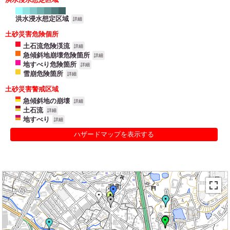
洪水浸水想定区域
詳細
土砂災害危険個所
土石流危険渓流
詳細
急傾斜地崩壊危険箇所
詳細
地すべり危険箇所
詳細
雪崩危険箇所
詳細
土砂災害警戒区域
急傾斜地の崩壊
詳細
土石流
詳細
地すべり
詳細
ハザードマップを表示する