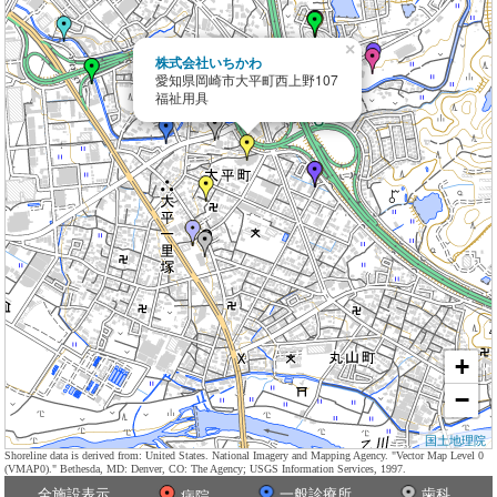
×
株式会社いちかわ
愛知県岡崎市大平町西上野107
福祉用具
+
−
国土地理院
Shoreline data is derived from: United States. National Imagery and Mapping Agency. "Vector Map Level 0
(VMAP0)." Bethesda, MD: Denver, CO: The Agency; USGS Information Services, 1997.
全施設表示
一般診療所
歯科
病院