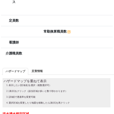
ス
定員数
常勤換算職員数
看護師
介護職員数
災害情報
ハザードマップ
ハザードマップを重ねて表示
表示したい[区域名]を選択（複数選択可）
[表示]をクリック（該当区域が多いと数十秒かかります）
[詳細]で透過率を変更可能
選択区域を変更したり地図を移動したら[表示]を再クリック
洪水浸水想定区域