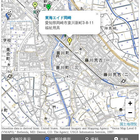
×
東海エイド岡崎
愛知県岡崎市蓑川新町3-8-11
福祉用具
+
−
国土地理院
Shoreline data is derived from: United States. National Imagery and Mapping Agency. "Vector Map Level 0
(VMAP0)." Bethesda, MD: Denver, CO: The Agency; USGS Information Services, 1997.
全施設表示
一般診療所
歯科
薬局