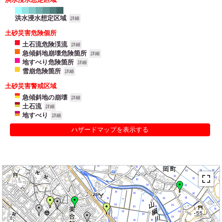
洪水浸水想定区域
詳細
土砂災害危険個所
土石流危険渓流
詳細
急傾斜地崩壊危険箇所
詳細
地すべり危険箇所
詳細
雪崩危険箇所
詳細
土砂災害警戒区域
急傾斜地の崩壊
詳細
土石流
詳細
地すべり
詳細
ハザードマップを表示する