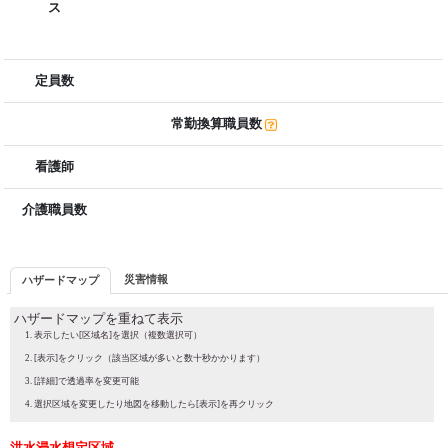
ス
定員数
常勤換算職員数
看護師
介護職員数
災害情報
ハザードマップ
ハザードマップを重ねて表示
表示したい[区域名]を選択（複数選択可）
[表示]をクリック（該当区域が多いと数十秒かかります）
[詳細]で透過率を変更可能
選択区域を変更したり地図を移動したら[表示]を再クリック
洪水浸水想定区域