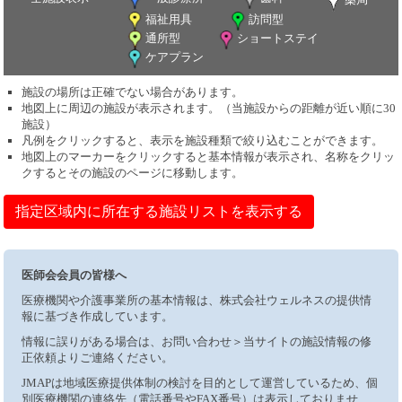
福祉用具
訪問型
通所型
ショートステイ
ケアプラン
施設の場所は正確でない場合があります。
地図上に周辺の施設が表示されます。（当施設からの距離が近い順に30
施設）
凡例をクリックすると、表示を施設種類で絞り込むことができます。
地図上のマーカーをクリックすると基本情報が表示され、名称をクリッ
クするとその施設のページに移動します。
指定区域内に所在する施設リストを表示する
医師会会員の皆様へ
医療機関や介護事業所の基本情報は、株式会社ウェルネスの提供情
報に基づき作成しています。
情報に誤りがある場合は、お問い合わせ＞当サイトの施設情報の修
正依頼よりご連絡ください。
JMAPは地域医療提供体制の検討を目的として運営しているため、個
別医療機関の連絡先（電話番号やFAX番号）は表示しておりませ