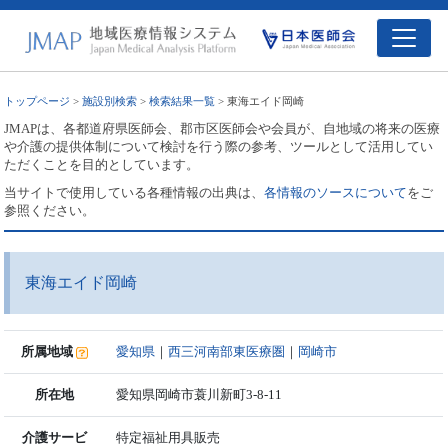
トップページ
>
施設別検索
>
検索結果一覧
> 東海エイド岡崎
JMAPは、各都道府県医師会、郡市区医師会や会員が、自地域の将来の医療
や介護の提供体制について検討を行う際の参考、ツールとして活用してい
ただくことを目的としています。
当サイトで使用している各種情報の出典は、
各情報のソースについて
をご
参照ください。
東海エイド岡崎
所属地域
愛知県
｜
西三河南部東医療圏
｜
岡崎市
所在地
愛知県岡崎市蓑川新町3-8-11
介護サービ
特定福祉用具販売