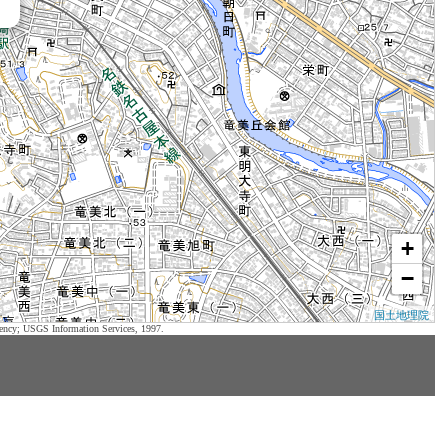
+
−
国土地理院
ency; USGS Information Services, 1997.