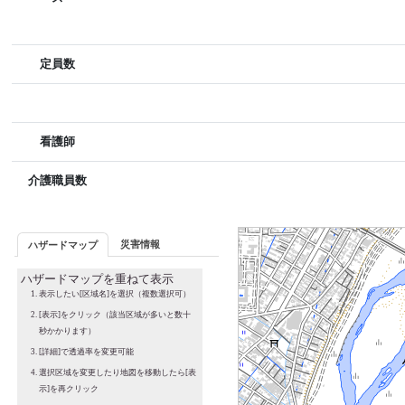
定員数
看護師
介護職員数
災害情報
ハザードマップ
ハザードマップを重ねて表示
表示したい[区域名]を選択（複数選択可）
[表示]をクリック（該当区域が多いと数十
秒かかります）
[詳細]で透過率を変更可能
選択区域を変更したり地図を移動したら[表
示]を再クリック