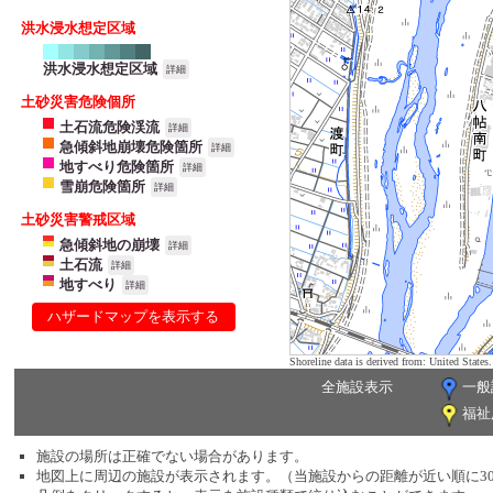
洪水浸水想定区域
洪水浸水想定区域
詳細
土砂災害危険個所
土石流危険渓流
詳細
急傾斜地崩壊危険箇所
詳細
地すべり危険箇所
詳細
雪崩危険箇所
詳細
土砂災害警戒区域
急傾斜地の崩壊
詳細
土石流
詳細
地すべり
詳細
ハザードマップを表示する
Shoreline data is derived from: United Sta
全施設表示
一般
福祉
施設の場所は正確でない場合があります。
地図上に周辺の施設が表示されます。（当施設からの距離が近い順に3