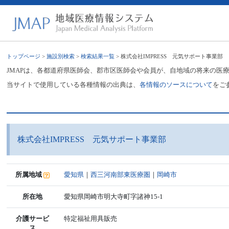
トップページ
>
施設別検索
>
検索結果一覧
> 株式会社IMPRESS 元気サポート事業部
JMAPは、各都道府県医師会、郡市区医師会や会員が、自地域の将来の医
当サイトで使用している各種情報の出典は、
各情報のソースについて
をご
株式会社IMPRESS 元気サポート事業部
所属地域
愛知県
｜
西三河南部東医療圏
｜
岡崎市
所在地
愛知県岡崎市明大寺町字諸神15-1
介護サービ
特定福祉用具販売
ス