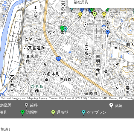
福祉用具
tes. National Imagery and Mapping Agency. "Vector Map Level 0 (VMAP0)." Bethesda, MD: Denver, CO: The Ag
診療所
歯科
薬局
用具
訪問型
通所型
ケアプラン
0施設）