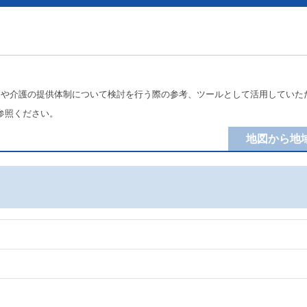
療や介護の提供体制について検討を行う際の参考、ツールとして活用していた
参照ください。
地図から地