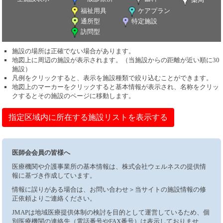
福祉用具
ケアプラン
通所型
特定施設
訪問型
施設の場所は正確でない場合があります。
地図上に周辺の施設が表示されます。（当施設からの距離が近い順に30
施設）
凡例をクリックすると、表示を施設種類で絞り込むことができます。
地図上のマーカーをクリックすると基本情報が表示され、名称をクリッ
クするとその施設のページに移動します。
指定区域内に所在する施設リストを表示する
医師会会員の皆様へ
医療機関や介護事業所の基本情報は、株式会社ウェルネスの提供情
報に基づき作成しています。
情報に誤りがある場合は、お問い合わせ＞当サイトの施設情報の修
正依頼よりご連絡ください。
JMAPは地域医療提供体制の検討を目的として運営しているため、個
別医療機関の連絡先（電話番号やFAX番号）は表示しておりませ