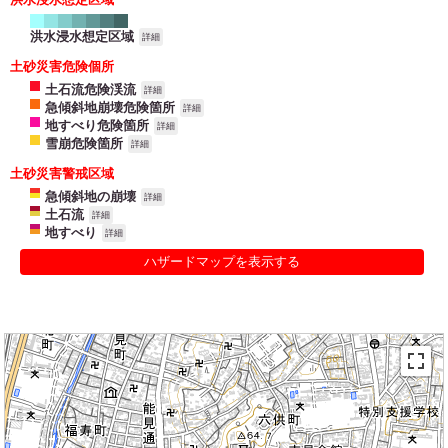
洪水浸水想定区域
詳細
土砂災害危険個所
土石流危険渓流
詳細
急傾斜地崩壊危険箇所
詳細
地すべり危険箇所
詳細
雪崩危険箇所
詳細
土砂災害警戒区域
急傾斜地の崩壊
詳細
土石流
詳細
地すべり
詳細
ハザードマップを表示する