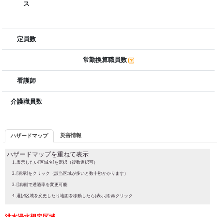
ス
定員数
常勤換算職員数
看護師
介護職員数
災害情報
ハザードマップ
ハザードマップを重ねて表示
表示したい[区域名]を選択（複数選択可）
[表示]をクリック（該当区域が多いと数十秒かかります）
[詳細]で透過率を変更可能
選択区域を変更したり地図を移動したら[表示]を再クリック
洪水浸水想定区域