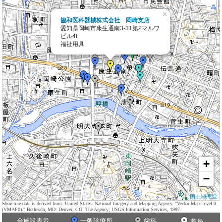
×
協和医科器械株式会社 岡崎支店
愛知県岡崎市康生通南3-31第2マルワ
ビル4F
福祉用具
+
−
国土地理院
Shoreline data is derived from: United States. National Imagery and Mapping Agency. "Vector Map Level 0
(VMAP0)." Bethesda, MD: Denver, CO: The Agency; USGS Information Services, 1997.
全施設表示
一般診療所
歯科
薬局