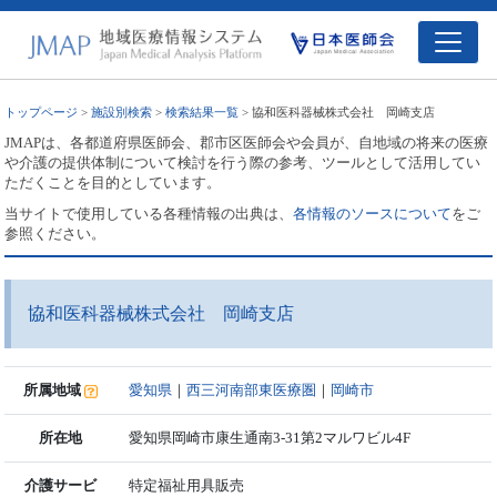
トップページ
>
施設別検索
>
検索結果一覧
> 協和医科器械株式会社 岡崎支店
JMAPは、各都道府県医師会、郡市区医師会や会員が、自地域の将来の医療
や介護の提供体制について検討を行う際の参考、ツールとして活用してい
ただくことを目的としています。
当サイトで使用している各種情報の出典は、
各情報のソースについて
をご
参照ください。
協和医科器械株式会社 岡崎支店
所属地域
愛知県
｜
西三河南部東医療圏
｜
岡崎市
所在地
愛知県岡崎市康生通南3-31第2マルワビル4F
介護サービ
特定福祉用具販売