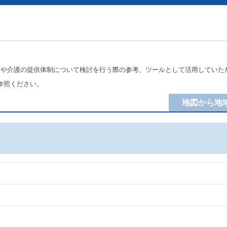
療や介護の提供体制について検討を行う際の参考、ツールとして活用していた
参照ください。
地図から地