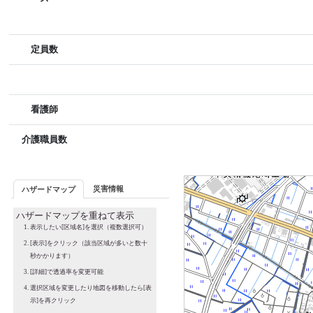
定員数
看護師
介護職員数
災害情報
ハザードマップ
ハザードマップを重ねて表示
表示したい[区域名]を選択（複数選択可）
[表示]をクリック（該当区域が多いと数十
秒かかります）
[詳細]で透過率を変更可能
選択区域を変更したり地図を移動したら[表
示]を再クリック