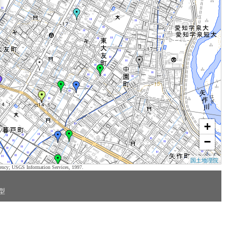
+
−
国土地理院
ency; USGS Information Services, 1997.
型