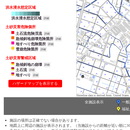
洪水浸水想定区域
洪水浸水想定区域
詳細
土砂災害危険個所
土石流危険渓流
詳細
急傾斜地崩壊危険箇所
詳細
地すべり危険箇所
詳細
雪崩危険箇所
詳細
土砂災害警戒区域
急傾斜地の崩壊
詳細
土石流
詳細
地すべり
詳細
ハザードマップを表示する
Shoreline data is derived from: United Sta
全施設表示
一般
福祉
施設の場所は正確でない場合があります。
地図上に周辺の施設が表示されます。（当施設からの距離が近い順に3