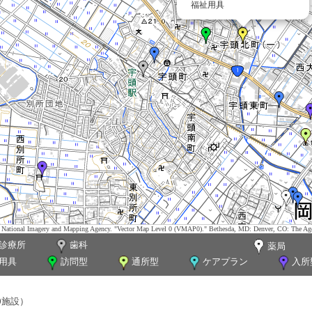
福祉用具
tes. National Imagery and Mapping Agency. "Vector Map Level 0 (VMAP0)." Bethesda, MD: Denver, CO: The Ag
診療所
歯科
薬局
用具
訪問型
通所型
ケアプラン
入所
0施設）