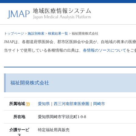
トップページ
>
施設別検索
>
検索結果一覧
> 福祉開発株式会社
JMAPは、各都道府県医師会、郡市区医師会や会員が、自地域の将来の医
当サイトで使用している各種情報の出典は、
各情報のソースについて
をご
福祉開発株式会社
所属地域
愛知県
｜
西三河南部東医療圏
｜
岡崎市
所在地
愛知県岡崎市宇頭北町1-9-8
介護サービ
特定福祉用具販売
ス