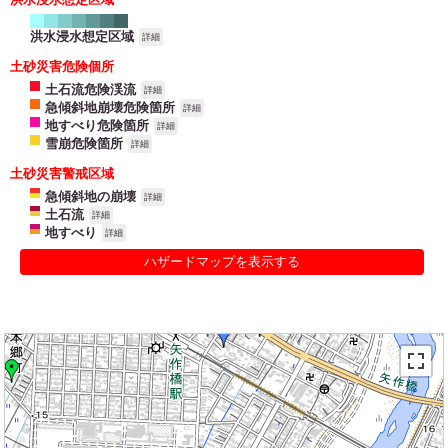
洪水浸水想定区域
詳細
土砂災害危険個所
土石流危険渓流
詳細
急傾斜地崩壊危険箇所
詳細
地すべり危険箇所
詳細
雪崩危険箇所
詳細
土砂災害警戒区域
急傾斜地の崩壊
詳細
土石流
詳細
地すべり
詳細
ハザードマップを表示する