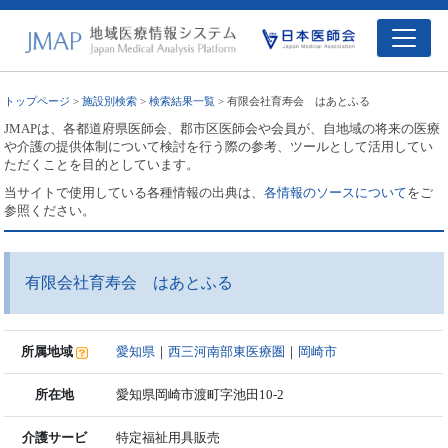
トップページ
>
施設別検索
>
検索結果一覧
> 有限会社育寿会 はあとふる
JMAPは、各都道府県医師会、郡市区医師会や会員が、自地域の将来の医療
や介護の提供体制について検討を行う際の参考、ツールとして活用してい
ただくことを目的としています。
当サイトで使用している各種情報の出典は、
各情報のソースについて
をご
参照ください。
有限会社育寿会 はあとふる
所属地域
愛知県
｜
西三河南部東医療圏
｜
岡崎市
所在地
愛知県岡崎市渡町字池田10-2
介護サービ
特定福祉用具販売