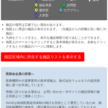
福祉用具
訪問型
通所型
ケアプラン
入所型
施設の場所は正確でない場合があります。
地図上に周辺の施設が表示されます。（当施設からの距離が近い順に30
施設）
凡例をクリックすると、表示を施設種類で絞り込むことができます。
地図上のマーカーをクリックすると基本情報が表示され、名称をクリッ
クするとその施設のページに移動します。
指定区域内に所在する施設リストを表示する
医師会会員の皆様へ
医療機関や介護事業所の基本情報は、株式会社ウェルネスの提供情
報に基づき作成しています。
情報に誤りがある場合は、お問い合わせ＞当サイトの施設情報の修
正依頼よりご連絡ください。
JMAPは地域医療提供体制の検討を目的として運営しているため、個
別医療機関の連絡先（電話番号やFAX番号）は表示しておりませ