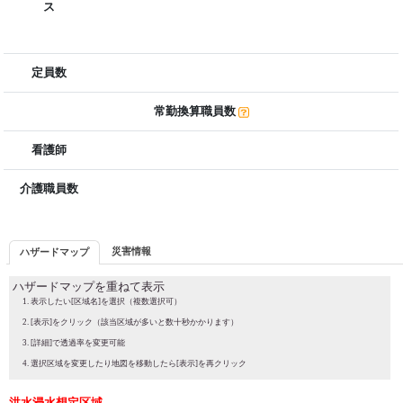
ス
定員数
常勤換算職員数
看護師
介護職員数
災害情報
ハザードマップ
ハザードマップを重ねて表示
表示したい[区域名]を選択（複数選択可）
[表示]をクリック（該当区域が多いと数十秒かかります）
[詳細]で透過率を変更可能
選択区域を変更したり地図を移動したら[表示]を再クリック
洪水浸水想定区域