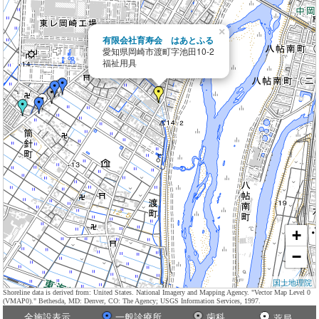
×
有限会社育寿会 はあとふる
愛知県岡崎市渡町字池田10-2
福祉用具
+
−
国土地理院
Shoreline data is derived from: United States. National Imagery and Mapping Agency. "Vector Map Level 0
(VMAP0)." Bethesda, MD: Denver, CO: The Agency; USGS Information Services, 1997.
全施設表示
一般診療所
歯科
薬局