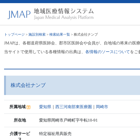
トップページ
>
施設別検索
>
検索結果一覧
> 株式会社ナンブ
JMAPは、各都道府県医師会、郡市区医師会や会員が、自地域の将来の医
当サイトで使用している各種情報の出典は、
各情報のソースについて
をご
株式会社ナンブ
所属地域
愛知県
｜
西三河南部東医療圏
｜
岡崎市
所在地
愛知県岡崎市戸崎町字牛転10-91
介護サービ
特定福祉用具販売
ス