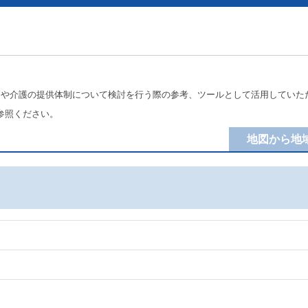
療や介護の提供体制について検討を行う際の参考、ツールとして活用していた
参照ください。
地図から地