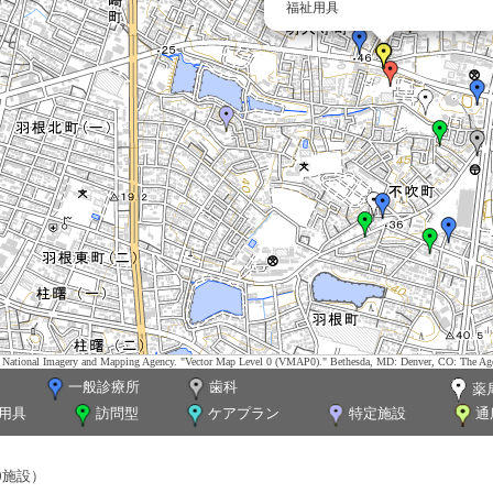
福祉用具
tes. National Imagery and Mapping Agency. "Vector Map Level 0 (VMAP0)." Bethesda, MD: Denver, CO: The Ag
一般診療所
歯科
薬
用具
訪問型
ケアプラン
特定施設
通
0施設）