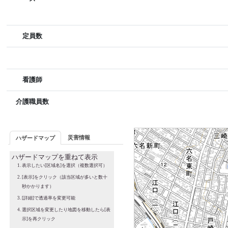
定員数
看護師
介護職員数
災害情報
ハザードマップ
ハザードマップを重ねて表示
表示したい[区域名]を選択（複数選択可）
[表示]をクリック（該当区域が多いと数十
秒かかります）
[詳細]で透過率を変更可能
選択区域を変更したり地図を移動したら[表
示]を再クリック