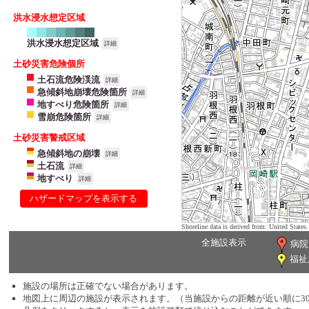
洪水浸水想定区域
洪水浸水想定区域
詳細
土砂災害危険個所
土石流危険渓流
詳細
急傾斜地崩壊危険箇所
詳細
地すべり危険箇所
詳細
雪崩危険箇所
詳細
土砂災害警戒区域
急傾斜地の崩壊
詳細
土石流
詳細
地すべり
詳細
ハザードマップを表示する
Shoreline data is derived from: United Sta
全施設表示
病院
福祉
施設の場所は正確でない場合があります。
地図上に周辺の施設が表示されます。（当施設からの距離が近い順に3