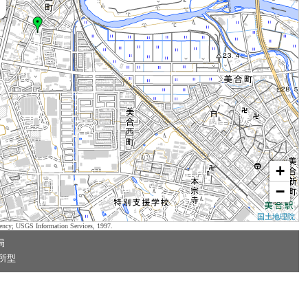
+
−
国土地理院
ency; USGS Information Services, 1997.
局
所型