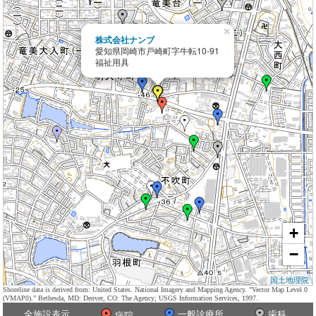
×
株式会社ナンブ
愛知県岡崎市戸崎町字牛転10-91
福祉用具
+
−
国土地理院
Shoreline data is derived from: United States. National Imagery and Mapping Agency. "Vector Map Level 0
(VMAP0)." Bethesda, MD: Denver, CO: The Agency; USGS Information Services, 1997.
全施設表示
一般診療所
歯科
病院