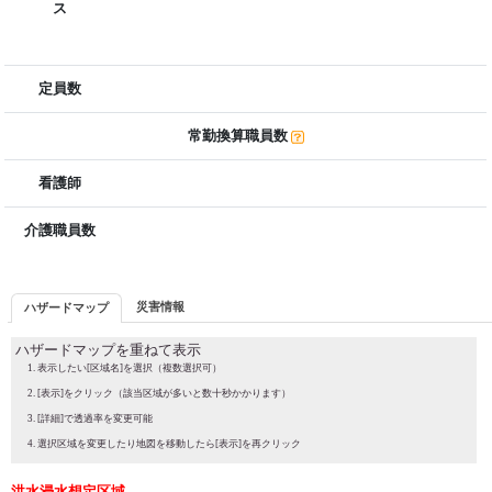
ス
定員数
常勤換算職員数
看護師
介護職員数
災害情報
ハザードマップ
ハザードマップを重ねて表示
表示したい[区域名]を選択（複数選択可）
[表示]をクリック（該当区域が多いと数十秒かかります）
[詳細]で透過率を変更可能
選択区域を変更したり地図を移動したら[表示]を再クリック
洪水浸水想定区域