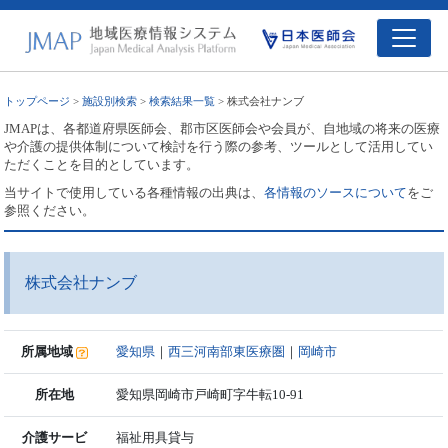
トップページ
>
施設別検索
>
検索結果一覧
> 株式会社ナンブ
JMAPは、各都道府県医師会、郡市区医師会や会員が、自地域の将来の医療
や介護の提供体制について検討を行う際の参考、ツールとして活用してい
ただくことを目的としています。
当サイトで使用している各種情報の出典は、
各情報のソースについて
をご
参照ください。
株式会社ナンブ
所属地域
愛知県
｜
西三河南部東医療圏
｜
岡崎市
所在地
愛知県岡崎市戸崎町字牛転10-91
介護サービ
福祉用具貸与