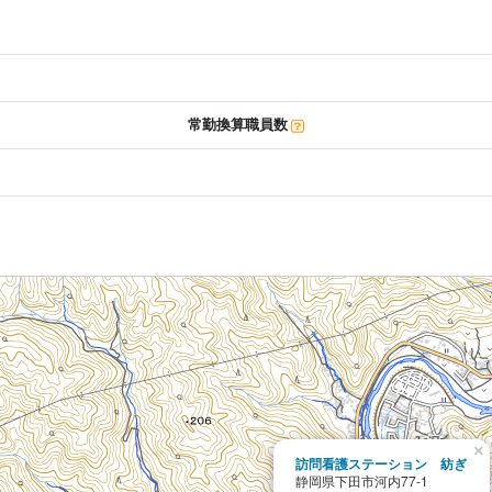
常勤換算職員数
×
訪問看護ステーション 紡ぎ
静岡県下田市河内77-1