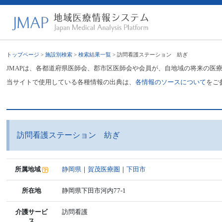
トップページ
>
施設別検索
>
検索結果一覧
> 訪問看護ステーション 紡ぎ
JMAPは、各都道府県医師会、郡市区医師会や会員が、自地域の将来の医
当サイトで使用している各種情報の出典は、
各情報のソースについて
をご
訪問看護ステーション 紡ぎ
所属地域
静岡県
｜
賀茂医療圏
｜
下田市
所在地
静岡県下田市河内77-1
介護サービ
訪問看護
ス