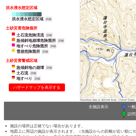
洪水浸水想定区域
洪水浸水想定区域
詳細
土砂災害危険個所
土石流危険渓流
詳細
急傾斜地崩壊危険箇所
詳細
地すべり危険箇所
詳細
雪崩危険箇所
詳細
土砂災害警戒区域
急傾斜地の崩壊
詳細
土石流
詳細
地すべり
詳細
ハザードマップを表示する
Shoreline data is derived from: United Sta
全施設表示
一般
訪問
施設の場所は正確でない場合があります。
地図上に周辺の施設が表示されます。（当施設からの距離が近い順に3