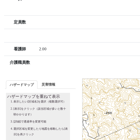
定員数
看護師
2.00
介護職員数
災害情報
ハザードマップ
ハザードマップを重ねて表示
表示したい[区域名]を選択（複数選択可）
[表示]をクリック（該当区域が多いと数十
秒かかります）
[詳細]で透過率を変更可能
選択区域を変更したり地図を移動したら[表
示]を再クリック