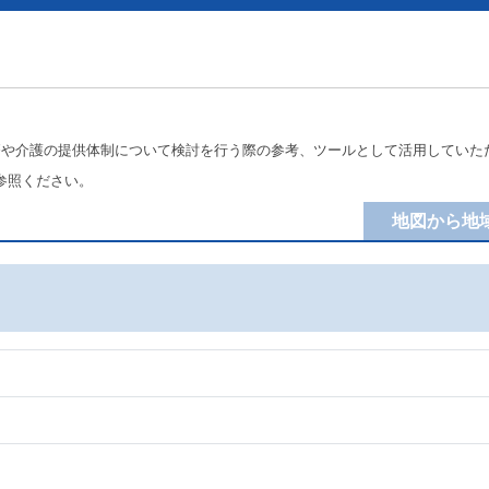
療や介護の提供体制について検討を行う際の参考、ツールとして活用していた
参照ください。
地図から地