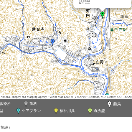
訪問型
tes. National Imagery and Mapping Agency. "Vector Map Level 0 (VMAP0)." Bethesda, MD: Denver, CO: The Ag
診療所
歯科
薬局
型
ケアプラン
福祉用具
通所型
0施設）