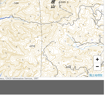
+
−
国土地理院
ency; USGS Information Services, 1997.