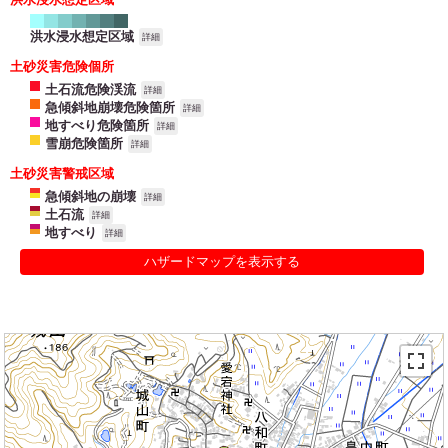
洪水浸水想定区域
詳細
土砂災害危険個所
土石流危険渓流
詳細
急傾斜地崩壊危険箇所
詳細
地すべり危険箇所
詳細
雪崩危険箇所
詳細
土砂災害警戒区域
急傾斜地の崩壊
詳細
土石流
詳細
地すべり
詳細
ハザードマップを表示する