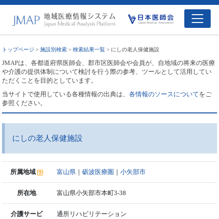
トップページ
>
施設別検索
>
検索結果一覧
> にしの老人保健施設
JMAPは、各都道府県医師会、郡市区医師会や会員が、自地域の将来の医療
や介護の提供体制について検討を行う際の参考、ツールとして活用してい
ただくことを目的としています。
当サイトで使用している各種情報の出典は、
各情報のソースについて
をご
参照ください。
にしの老人保健施設
所属地域
富山県
｜
砺波医療圏
｜
小矢部市
所在地
富山県小矢部市本町3-38
介護サービ
通所リハビリテーション