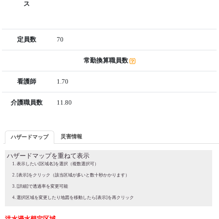
ス
定員数
70
常勤換算職員数
看護師
1.70
介護職員数
11.80
災害情報
ハザードマップ
ハザードマップを重ねて表示
表示したい[区域名]を選択（複数選択可）
[表示]をクリック（該当区域が多いと数十秒かかります）
[詳細]で透過率を変更可能
選択区域を変更したり地図を移動したら[表示]を再クリック
洪水浸水想定区域