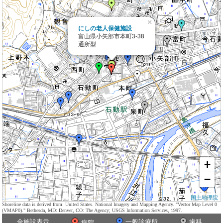
×
にしの老人保健施設
富山県小矢部市本町3-38
通所型
+
−
国土地理院
Shoreline data is derived from: United States. National Imagery and Mapping Agency. "Vector Map Level 0
(VMAP0)." Bethesda, MD: Denver, CO: The Agency; USGS Information Services, 1997.
全施設表示
一般診療所
歯科
病院